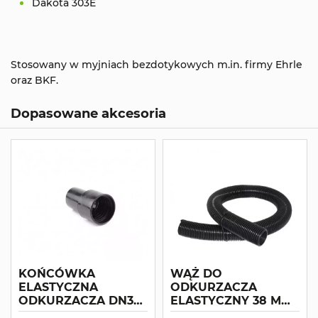
Dakota 303E
Stosowany w myjniach bezdotykowych m.in. firmy Ehrle
oraz BKF.
Dopasowane akcesoria
KOŃCÓWKA
WĄŻ DO
ELASTYCZNA
ODKURZACZA
ODKURZACZA DN38
ELASTYCZNY 38 MM
- 38_45
CZARNY