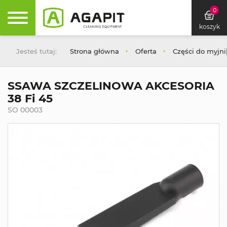
0
koszyk
Jesteś tutaj:
Strona główna
Oferta
Części do myjn
SSAWA SZCZELINOWA AKCESORIA
38 Fi 45
SO 00003