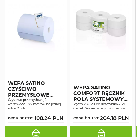
WEPA SATINO
WEPA SATINO
CZYŚCIWO
COMFORT RĘCZNIK
PRZEMYSŁOWE
ROLA SYSTEMOWY
COMFORT
Czyściwo przemysłowe, 3-
warstwowe, 175 metrów na jednej
MAKULATURA
Ręcznik w roli do dozowników PT1,
NIEBIESKIE
rolce, 2 rolki
6 rolek, 2-warstwowy, 150 metrów
ŚNIEŻNOBIAŁY 2W
RECYKLING 3W 175M
150MB A6
108.24 PLN
204.18 PLN
A2
cena brutto:
cena brutto: