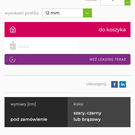
12 mm
wysokość profilu:
do koszyka
WEŹ LEASING TERAZ
Udostępnij:
wymiary [cm]
Kolor
szary, czarny
pod zamówienie
lub brązowy