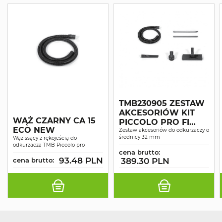
TMB230905 ZESTAW
AKCESORIÓW KIT
WĄŻ CZARNY CA 15
PICCOLO PRO FI
ECO NEW
32MM
Zestaw akcesoriów do odkurzaczy o
średnicy 32 mm
Wąż ssący z rękojeścią do
odkurzacza TMB Piccolo pro
cena brutto:
93.48 PLN
cena brutto:
389.30 PLN