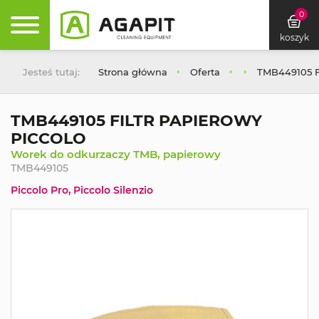
0
koszyk
Jesteś tutaj:
Strona główna
Oferta
TMB449105 
TMB449105 FILTR PAPIEROWY
PICCOLO
Worek do odkurzaczy TMB, papierowy
TMB449105
Piccolo Pro, Piccolo Silenzio