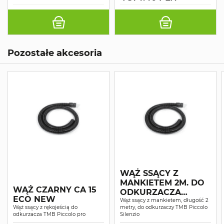
Pozostałe akcesoria
WĄŻ SSĄCY Z
MANKIETEM 2M. DO
WĄŻ CZARNY CA 15
ODKURZACZA
ECO NEW
PICCOLO SILENZIO
Wąż ssący z mankietem, długość 2
Wąż ssący z rękojeścią do
metry, do odkurzaczy TMB Piccolo
odkurzacza TMB Piccolo pro
Silenzio