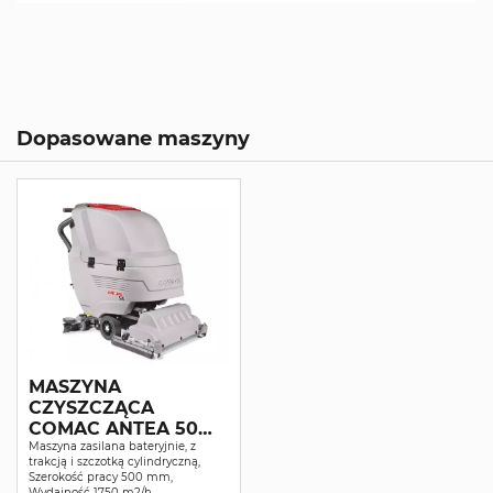
Dopasowane maszyny
MASZYNA
CZYSZCZĄCA
COMAC ANTEA 50
BTS
Maszyna zasilana bateryjnie, z
trakcją i szczotką cylindryczną,
Szerokość pracy 500 mm,
Wydajność 1750 m2/h