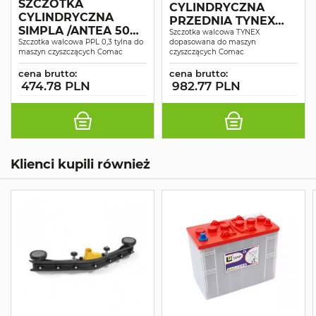
SZCZOTKA
CYLINDRYCZNA
CYLINDRYCZNA
PRZEDNIA TYNEX
SIMPLA /ANTEA 50
ANTEA
Szczotka walcowa TYNEX
BTS TYŁ PPL 0.3
Szczotka walcowa PPL 0,3 tylna do
dopasowana do maszyn
maszyn czyszczących Comac
czyszczących Comac
cena brutto:
cena brutto:
474.78 PLN
982.77 PLN
Klienci kupili również