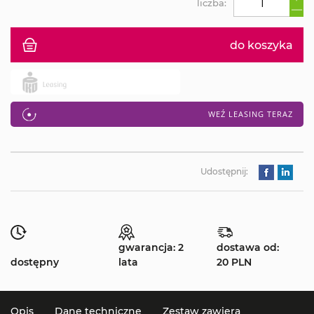
liczba:
do koszyka
WEŹ LEASING TERAZ
Udostępnij:
gwarancja: 2
dostawa od:
dostępny
lata
20 PLN
Opis
Dane techniczne
Zestaw zawiera