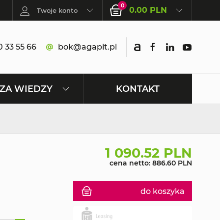
0
0.00 PLN
Twoje konto
 33 55 66
bok@agapit.pl
KONTAKT
ZA WIEDZY
1 090.52 PLN
cena netto: 886.60 PLN
do koszyka