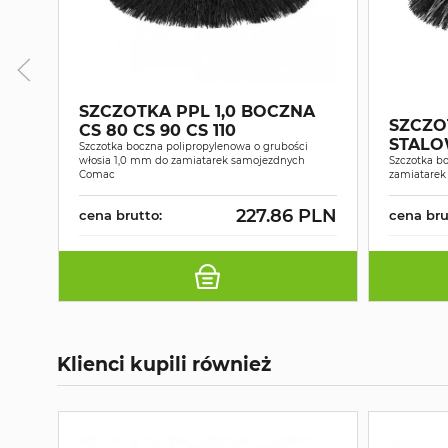
SZCZOTKA PPL 1,0 BOCZNA
SZCZOT
CS 80 CS 90 CS 110
STALOW
Szczotka boczna polipropylenowa o grubości
włosia 1,0 mm do zamiatarek samojezdnych
Szczotka bo
Comac
zamiatare
227.86 PLN
cena brutto:
cena bru
Klienci kupili również