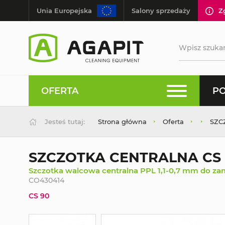
Unia Europejska
Salony sprzedaży
Z
OFERTA
PO
Jesteś tutaj:
Strona główna
Oferta
SZC
SZCZOTKA CENTRALNA CS 90
Szczotka walcowa centralna PPL 1,1-0,7 mm do z
CO430414
CS 90