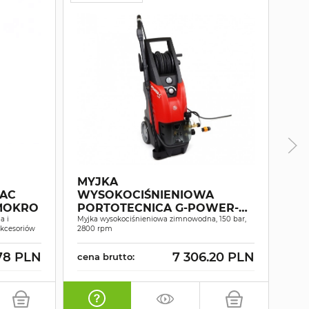
MYJKA
WE
AC
WYSOKOCIŚNIENIOWA
PA
-MOKRO
PORTOTECNICA G-POWER-C
SYST
a i
PLUS PI1509P M
Myjka wysokociśnieniowa zimnowodna, 150 bar,
Papie
akcesoriów
2800 rpm
wars
78 PLN
7 306.20 PLN
cena brutto:
cen