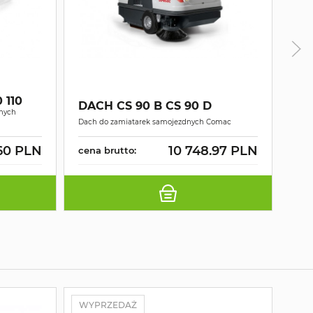
PA
 110
100
DACH CS 90 B CS 90 D
dnych
Pasy
Dach do zamiatarek samojezdnych Comac
samo
60 PLN
10 748.97 PLN
cena brutto:
cen
WYPRZEDAŻ