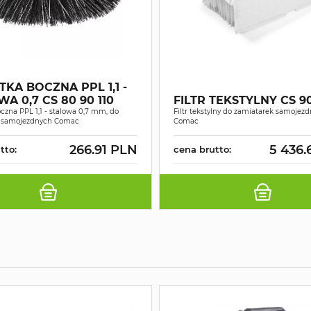
KA BOCZNA PPL 1,1 -
A 0,7 CS 80 90 110
FILTR TEKSTYLNY CS 90
czna PPL 1,1 - stalowa 0,7 mm, do
Filtr tekstylny do zamiatarek samojez
k samojezdnych Comac
Comac
266.91 PLN
5 436.
tto:
cena brutto: