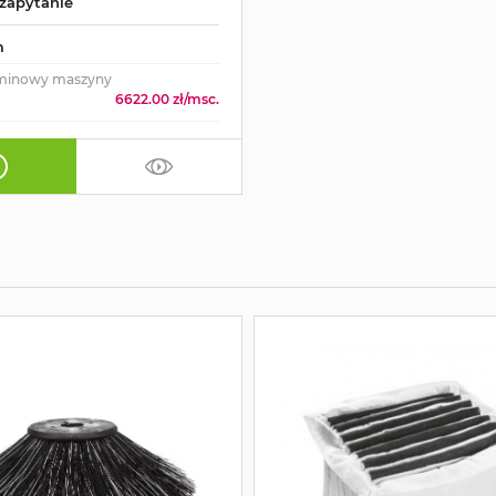
zapytanie
m
minowy maszyny
6622.00 zł/msc.