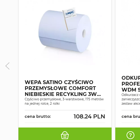
ODKU
WEPA SATINO CZYŚCIWO
PROFE
PRZEMYSŁOWE COMFORT
WDM 
NIEBIESKIE RECYKLING 3W
Odkurzacz 
175M A2
Czyściwo przemysłowe, 3-warstwowe, 175 metrów
zanieczysz
na jednej rolce, 2 rolki
zestaw akc
108.24 PLN
cena brutto:
cena bru