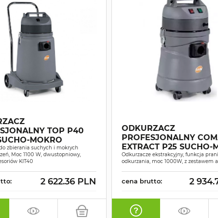
RZACZ
ODKURZACZ
SJONALNY TOP P40
PROFESJONALNY COM
SUCHO-MOKRO
EXTRACT P25 SUCHO
do zbierania suchych i mokrych
czeń, Moc 1100 W, dwustopniowy,
Odkurzacze ekstrakcyjny, funkcja prani
esoriów KIT40
odkurzania, moc 1000W, z zestawem 
2 622.36 PLN
2 934.
tto:
cena brutto: