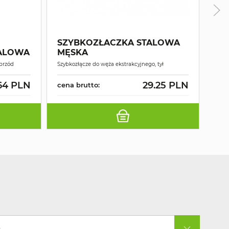
TM
EK
SZYBKOZŁACZKA STALOWA
FI
ALOWA
MĘSKA
Wężyk
 przód
Szybkozłącze do węża ekstrakcyjnego, tył
TMB
64 PLN
29.25 PLN
cena brutto:
cen
a