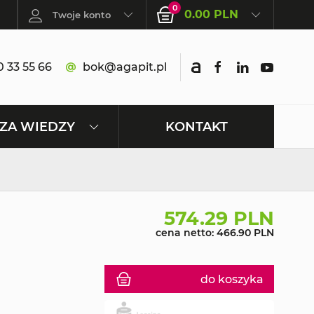
0
0.00 PLN
Twoje konto
 33 55 66
bok@agapit.pl
KONTAKT
ZA WIEDZY
574.29 PLN
cena netto: 466.90 PLN
do koszyka