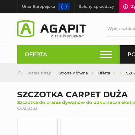
Unia Europejska
Salony sprzedaży
Z
OFERTA
PO
Jesteś tutaj:
Strona główna
Oferta
SZC
SZCZOTKA CARPET DUŻA
Szczotka do prania dywanów do odkurzacza ekstr
CO213333