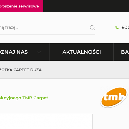
głoszenie serwisowe
600
AKTUALNOŚCI
ZNAJ NAS
BA
ZOTKA CARPET DUŻA
akcyjnego TMB Carpet