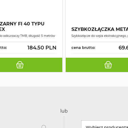
ZARNY FI 40 TYPU
EX
SZYBKOZŁĄCZKA MET
do odkurzaczy TMB, długość 5 metrów
Szybkozłącze do węża ekstrakcyjnego,
184.50 PLN
69.
tto:
cena brutto:
lub
Wybierz producent