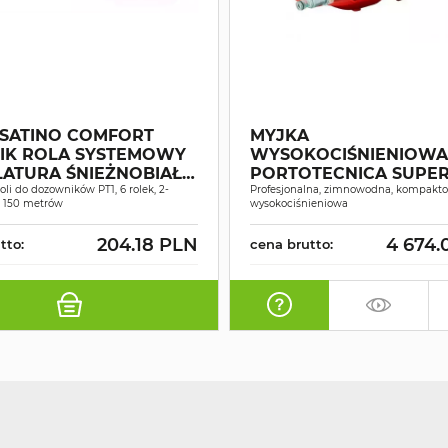
SATINO COMFORT
MYJKA
IK ROLA SYSTEMOWY
WYSOKOCIŚNIENIOWA
ATURA ŚNIEŻNOBIAŁY
PORTOTECNICA SUPER
0MB A6
oli do dozowników PT1, 6 rolek, 2-
1609P
Profesjonalna, zimnowodna, kompakt
 150 metrów
wysokociśnieniowa
204.18 PLN
4 674.
tto:
cena brutto: