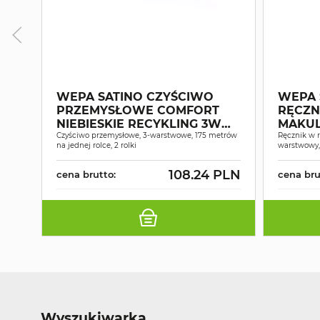
WEPA SATINO CZYŚCIWO
WEPA 
PRZEMYSŁOWE COMFORT
RĘCZN
NIEBIESKIE RECYKLING 3W
MAKUL
175M A2
Czyściwo przemysłowe, 3-warstwowe, 175 metrów
2W 15
Ręcznik w r
na jednej rolce, 2 rolki
warstwowy,
108.24 PLN
cena brutto:
cena bru
Wyszukiwarka