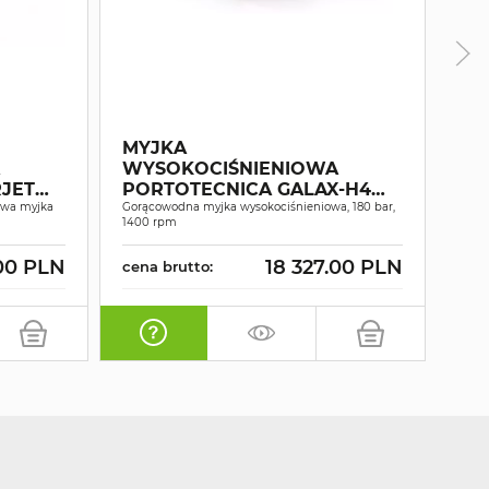
MYJKA
OD
WYSOKOCIŚNIENIOWA
PR
JET
PORTOTECNICA GALAX-H4
EX
owa myjka
D1813P4 T
Gorącowodna myjka wysokociśnieniowa, 180 bar,
Odkur
1400 rpm
odku
00 PLN
18 327.00 PLN
cena brutto:
cen