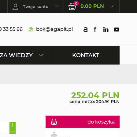
0
0.00 PLN
Twoje konto
 33 55 66
bok@agapit.pl
KONTAKT
ZA WIEDZY
252.04 PLN
cena netto: 204.91 PLN
do koszyka