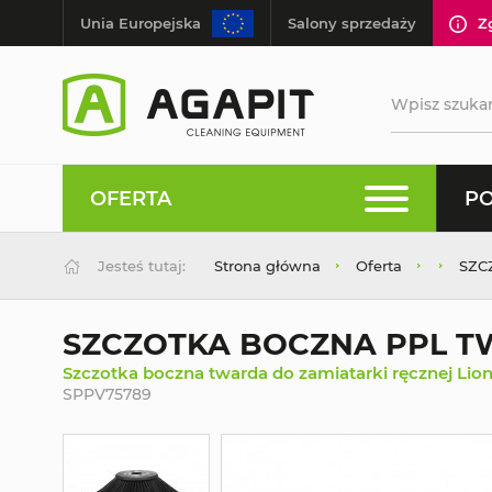
Unia Europejska
Salony sprzedaży
Z
OFERTA
PO
Jesteś tutaj:
Strona główna
Oferta
SZC
SZCZOTKA BOCZNA PPL TW
Szczotka boczna twarda do zamiatarki ręcznej Lio
SPPV75789