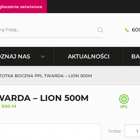
głoszenie serwisowe
600
AKTUALNOŚCI
ZNAJ NAS
BA
ZOTKA BOCZNA PPL TWARDA – LION 500M
ARDA – LION 500M
n 500 M
liczba: