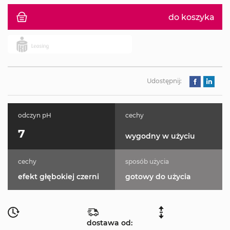
do koszyka
Udostępnij:
odczyn pH
cechy
7
wygodny w użyciu
cechy
sposób użycia
efekt głębokiej czerni
gotowy do użycia
dostawa od: