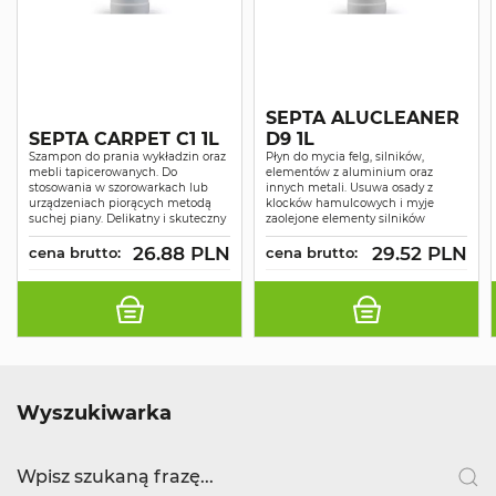
SEPTA ALUCLEANER
SEPTA CARPET C1 1L
D9 1L
Szampon do prania wykładzin oraz
Płyn do mycia felg, silników,
mebli tapicerowanych. Do
elementów z aluminium oraz
stosowania w szorowarkach lub
innych metali. Usuwa osady z
urządzeniach piorących metodą
klocków hamulcowych i myje
suchej piany. Delikatny i skuteczny
zaolejone elementy silników
26.88 PLN
29.52 PLN
cena brutto:
cena brutto:
Wyszukiwarka