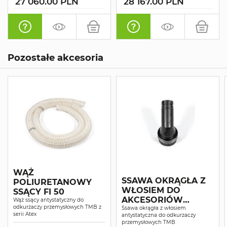
27 060.00 PLN
28 167.00 PLN
Pozostałe akcesoria
WĄŻ
SSAWA OKRĄGŁA Z
POLIURETANOWY
WŁOSIEM DO
SSĄCY FI 50
AKCESORIÓW
Wąż ssący antystatyczny do
odkurzaczy przemysłowych TMB z
ANTYSTATYCZNYCH
Ssawa okrągła z włosiem
serii Atex
antystatyczna do odkurzaczy
FI 40
przemysłowych TMB