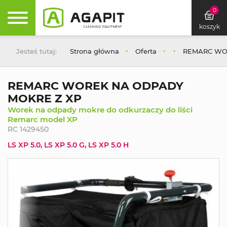
0
koszyk
Jesteś tutaj:
Strona główna
Oferta
REMARC WO
REMARC WOREK NA ODPADY
MOKRE Z XP
Worek na odpady mokre do odkurzaczy do liści
Remarc model XP
RC 1429450
LS XP 5.0, LS XP 5.0 G, LS XP 5.0 H