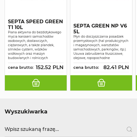
SEPTA SPEED GREEN
SEPTA GREEN NP V6
T1 10L
5L
Piana aktywna do bezdotykowego
mycia karoserii samochodów
Płyn do doczyszczania posadzek
osobowych, dostawczych,
przemysłowych (hal produkcyjnych
ciężarowych, a także plandek,
i magazynowych, warsztatów
silników cystern, wózków
samochodowych, parkingów, itp.).
widłowych oraz maszyn
Usuwa zabrudzenia tłuszczowe,
budowlanych i rolniczych
olejowe, ropopochodne
152.52 PLN
82.41 PLN
cena brutto:
cena brutto:
Wyszukiwarka