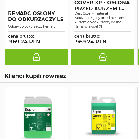
COVER XP - OSŁONA
PRZED KURZEM I
REMARC OSŁONY
HAŁASEM
Dust Cover - materiał
zabezpieczający przed hałasem i
DO ODKURZACZY LS
kurzem do odkurzaczy do liści
Osłony do odkurzaczy Remarc
Remarc model XP
cena brutto:
cena brutto:
969.24 PLN
969.24 PLN
Klienci kupili również