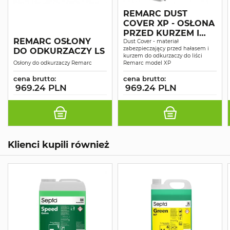
REMARC DUST
COVER XP - OSŁONA
PRZED KURZEM I
REMARC OSŁONY
HAŁASEM
Dust Cover - materiał
zabezpieczający przed hałasem i
DO ODKURZACZY LS
kurzem do odkurzaczy do liści
Osłony do odkurzaczy Remarc
Remarc model XP
cena brutto:
cena brutto:
969.24 PLN
969.24 PLN
Klienci kupili również