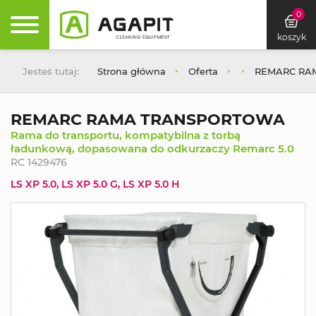
0
koszyk
Jesteś tutaj:
Strona główna
Oferta
REMARC RA
REMARC RAMA TRANSPORTOWA
Rama do transportu, kompatybilna z torbą
ładunkową, dopasowana do odkurzaczy Remarc 5.0
RC 1429476
LS XP 5.0, LS XP 5.0 G, LS XP 5.0 H