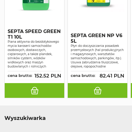
SEPTA SPEED GREEN
SEPTA GREEN NP V6
T1 10L
5L
Piana aktywna do bezdotykowego
mycia karoserii samochodów
Płyn do doczyszczania posadzek
osobowych, dostawczych,
przemysłowych (hal produkcyjnych
ciężarowych, a także plandek,
i magazynowych, warsztatów
silników cystern, wózków
samochodowych, parkingów, itp.).
widłowych oraz maszyn
Usuwa zabrudzenia tłuszczowe,
budowlanych i rolniczych
olejowe, ropopochodne
152.52 PLN
82.41 PLN
cena brutto:
cena brutto:
Wyszukiwarka