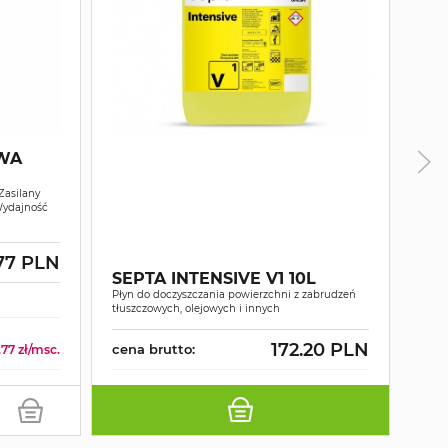
WA
Zasilany
Wydajność
MY
WY
.77 PLN
SEPTA INTENSIVE V1 10L
PO
Płyn do doczyszczania powierzchni z zabrudzeń
D1
Gorą
tłuszczowych, olejowych i innych
1400
172.20 PLN
cena brutto:
cen
77 zł/msc.