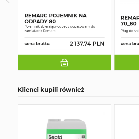
REMARC POJEMNIK NA
REMAR
ODPADY 80
70_80
Pojemnik zbierający odpady dopasowany do
zamiatarek Remarc
Pług do śn
2 137.74 PLN
cena brutto:
cena bru
Klienci kupili również