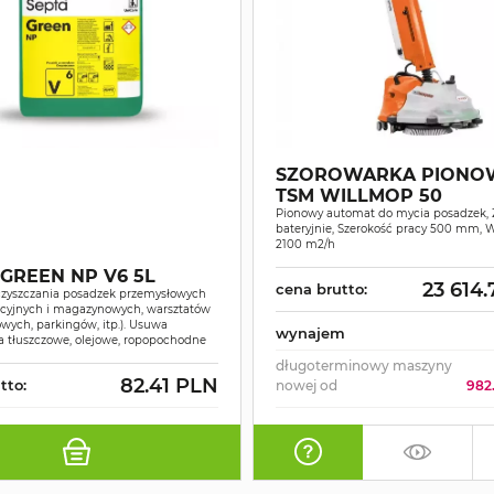
SZOROWARKA PIONO
TSM WILLMOP 50
Pionowy automat do mycia posadzek, 
bateryjnie, Szerokość pracy 500 mm, 
2100 m2/h
 GREEN NP V6 5L
23 614
cena brutto:
czyszczania posadzek przemysłowych
kcyjnych i magazynowych, warsztatów
ych, parkingów, itp.). Usuwa
wynajem
a tłuszczowe, olejowe, ropopochodne
długoterminowy maszyny
82.41 PLN
tto:
nowej od
982.