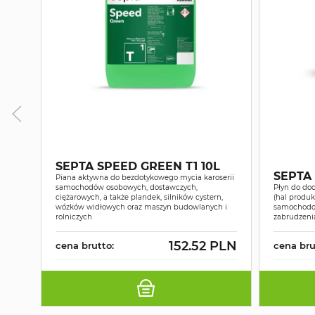
SEPTA SPEED GREEN T1 10L
SEPTA
Piana aktywna do bezdotykowego mycia karoserii
samochodów osobowych, dostawczych,
Płyn do do
ciężarowych, a także plandek, silników cystern,
(hal produ
wózków widłowych oraz maszyn budowlanych i
samochodow
rolniczych
zabrudzeni
152.52 PLN
cena brutto:
cena bru