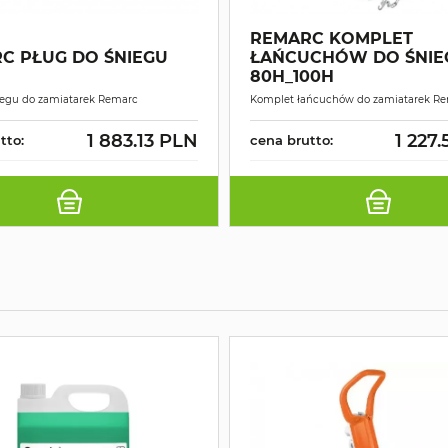
REMARC KOMPLET
C PŁUG DO ŚNIEGU
ŁAŃCUCHÓW DO ŚNIE
80H_100H
iegu do zamiatarek Remarc
Komplet łańcuchów do zamiatarek R
1 883.13 PLN
1 227
tto:
cena brutto: