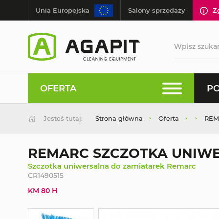
Unia Europejska
Salony sprzedaży
Z
OFERTA
PO
Jesteś tutaj:
Strona główna
Oferta
REM
REMARC SZCZOTKA UNIWE
Szczotka uniwersalna do zamiatarek Remarc
CR1490515
KM 80 H