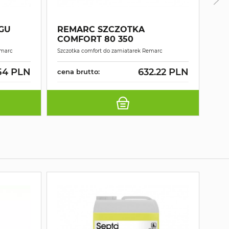
GU
REMARC SZCZOTKA
RE
COMFORT 80 350
80
emarc
Szczotka comfort do zamiatarek Remarc
Szcz
.54 PLN
632.22 PLN
cena brutto:
cen