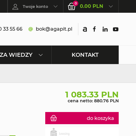
0
0.00 PLN
Twoje konto
 33 55 66
bok@agapit.pl
KONTAKT
ZA WIEDZY
1 083.33 PLN
cena netto: 880.76 PLN
do koszyka