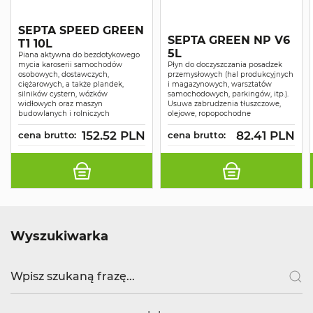
SEPTA SPEED GREEN
SEPTA GREEN NP V6
T1 10L
5L
Piana aktywna do bezdotykowego
mycia karoserii samochodów
Płyn do doczyszczania posadzek
osobowych, dostawczych,
przemysłowych (hal produkcyjnych
ciężarowych, a także plandek,
i magazynowych, warsztatów
silników cystern, wózków
samochodowych, parkingów, itp.).
widłowych oraz maszyn
Usuwa zabrudzenia tłuszczowe,
budowlanych i rolniczych
olejowe, ropopochodne
152.52 PLN
82.41 PLN
cena brutto:
cena brutto:
Wyszukiwarka