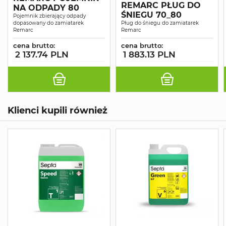
REMARC PŁUG DO
NA ODPADY 80
ŚNIEGU 70_80
Pojemnik zbierający odpady
dopasowany do zamiatarek
Pług do śniegu do zamiatarek
Remarc
Remarc
cena brutto:
cena brutto:
2 137.74 PLN
1 883.13 PLN
Klienci kupili również