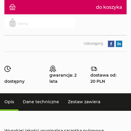
do koszyka
Udostępnij:
gwarancja: 2
dostawa od:
dostępny
lata
20 PLN
Opis
Dane techniczne
Zestaw zawiera
Wysokiej jakości oryginalna szczotka nylonowa