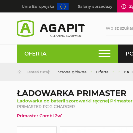
Unia Europejska
Salony sprzedaży
Z
OFERTA
PO
Jesteś tutaj:
Strona główna
Oferta
ŁAD
ŁADOWARKA PRIMASTER
Ładowarka do baterii szorowarki ręcznej Primaster
PRIMASTER PC-2 CHARGER
Primaster Combi 2w1