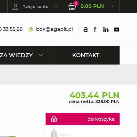
0
0.00 PLN
Twoje konto
 33 55 66
bok@agapit.pl
KONTAKT
ZA WIEDZY
403.44 PLN
cena netto: 328.00 PLN
do koszyka