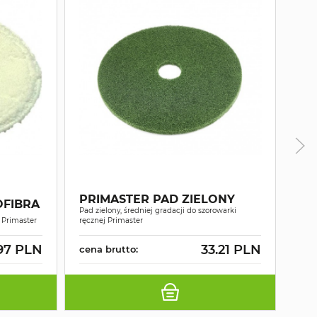
PR
PRIMASTER PAD ZIELONY
ST
OFIBRA
Pad zielony, średniej gradacji do szorowarki
Szcz
 Primaster
ręcznej Primaster
włosi
97 PLN
33.21 PLN
cena brutto:
cen