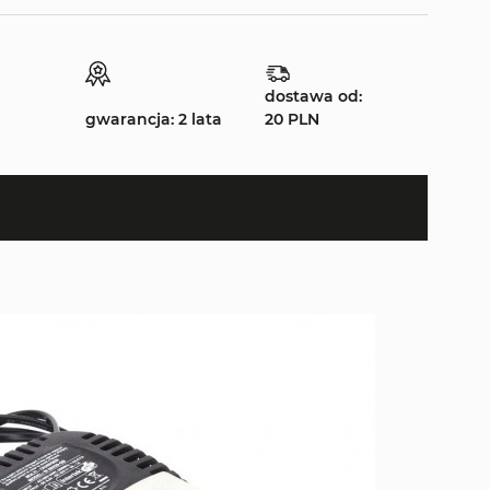
dostawa od:
gwarancja: 2 lata
20 PLN