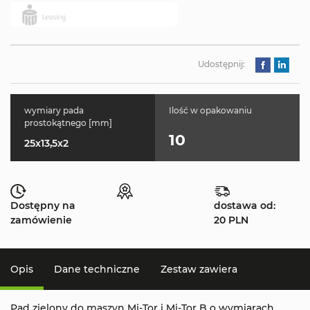
Udostępnij:
wymiary pada
Ilość w opakowaniu
prostokątnego [mm]
10
25x13,5x2
Dostępny na
dostawa od:
zamówienie
20 PLN
Opis
Dane techniczne
Zestaw zawiera
Pad zielony do maszyn Mi-Tor i Mi-Tor B o wymiarach