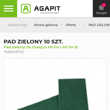
0
koszyk
Jesteś tutaj:
Strona główna
Oferta
PAD ZIELONY
PAD ZIELONY 10 SZT.
Pad zielony do maszyn Mi-Tor i Mi-Tor B
TMB229742