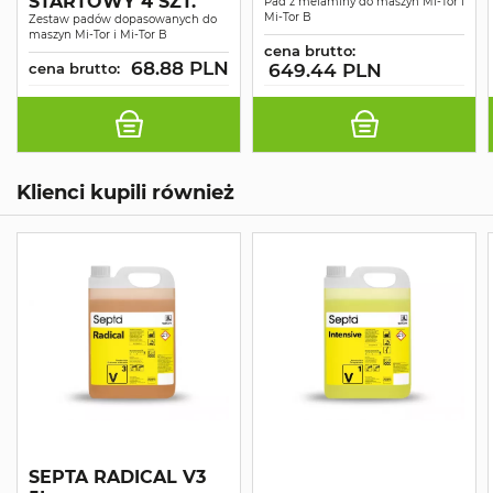
STARTOWY 4 SZT.
Pad z melaminy do maszyn Mi-Tor i
Mi-Tor B
Zestaw padów dopasowanych do
maszyn Mi-Tor i Mi-Tor B
cena brutto:
68.88 PLN
cena brutto:
649.44 PLN
Klienci kupili również
SEPTA RADICAL V3