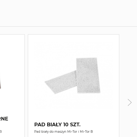
RNE
PAD BIAŁY 10 SZT.
PA
 B
Pad biały do maszyn Mi-Tor i Mi-Tor B
Pad z