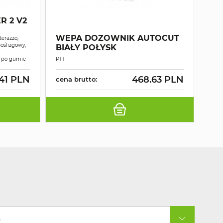
R 2 V2
WEPA DOZOWNIK AUTOCUT
terazzo,
oślizgowy,
BIAŁY POŁYSK
y po gumie
PT1
.41 PLN
468.63 PLN
cena brutto:
a