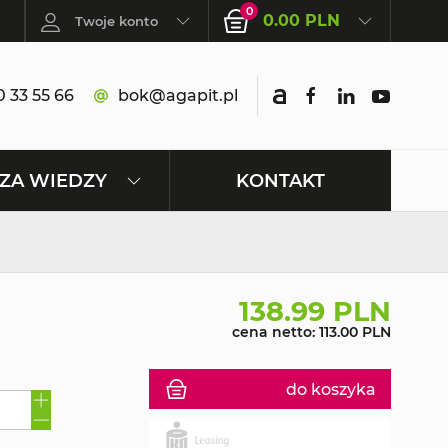
0
0.00 PLN
Twoje konto
 33 55 66
bok@agapit.pl
KONTAKT
ZA WIEDZY
138.99 PLN
cena netto: 113.00 PLN
do koszyka