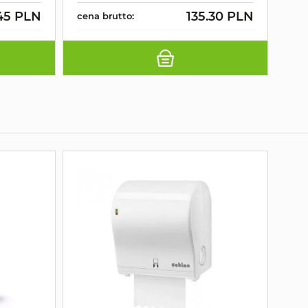
45 PLN
135.30 PLN
cena brutto:
cen