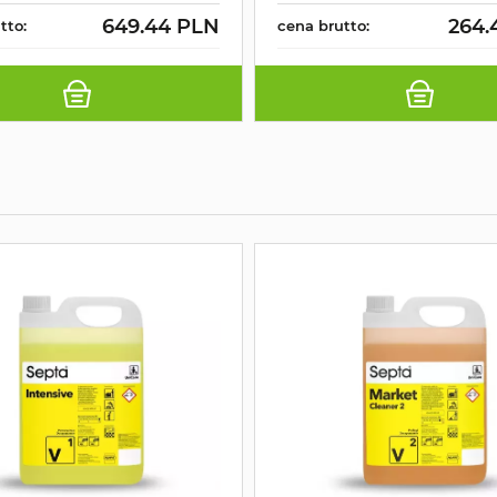
649.44 PLN
264.
tto:
cena brutto: