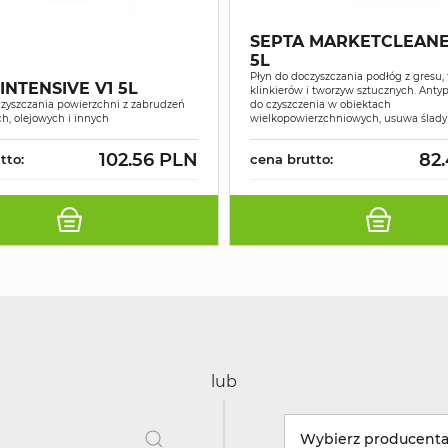
SEPTA MARKETCLEANE
5L
Płyn do doczyszczania podłóg z gresu, 
INTENSIVE V1 5L
klinkierów i tworzyw sztucznych. Antyp
czyszczania powierzchni z zabrudzeń
do czyszczenia w obiektach
h, olejowych i innych
wielkopowierzchniowych, usuwa ślad
102.56 PLN
82
tto:
cena brutto:
lub
Wybierz producent