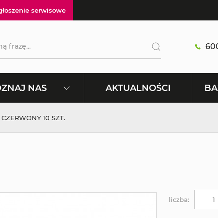
głoszenie serwisowe
600
AKTUALNOŚCI
ZNAJ NAS
BA
 CZERWONY 10 SZT.
liczba: