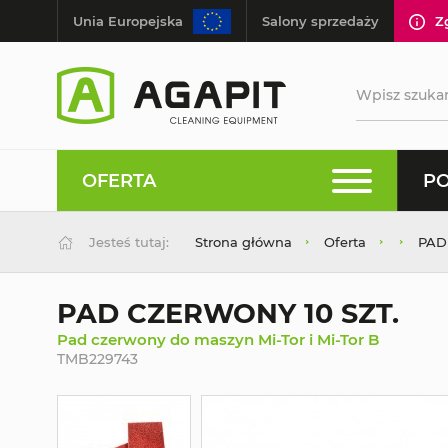
Unia Europejska
Salony sprzedaży
Z
OFERTA
PO
Jesteś tutaj:
Strona główna
Oferta
PAD
PAD CZERWONY 10 SZT.
Pad czerwony do maszyn Mi-Tor i Mi-Tor B
TMB229743