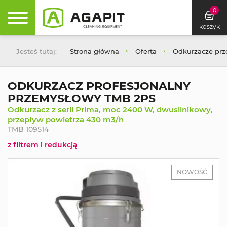
0
koszyk
Jesteś tutaj:
Strona główna
Oferta
Odkurzacze pr
ODKURZACZ PROFESJONALNY
PRZEMYSŁOWY TMB 2PS
Odkurzacz z serii Prima, moc 2400 W, dwusilnikowy,
przepływ powietrza 430 m3/h
TMB 109514
z filtrem i redukcją
NOWOŚĆ