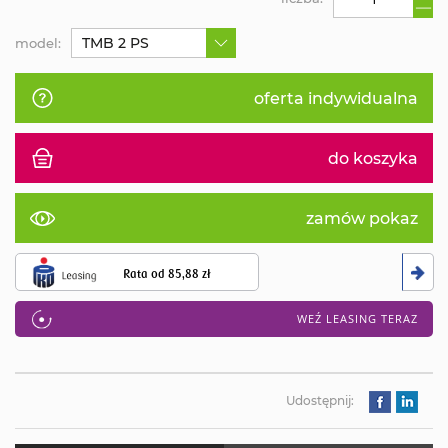
TMB 2 PS
model:
oferta indywidualna
do koszyka
zamów pokaz
Rata od
85,88 zł
WEŹ LEASING TERAZ
Udostępnij: