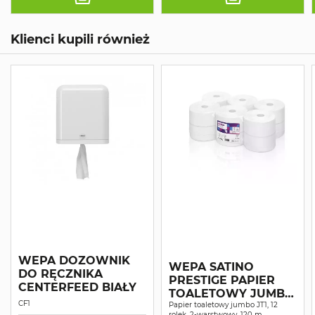
Klienci kupili również
WEPA DOZOWNIK
WEPA SATINO
DO RĘCZNIKA
PRESTIGE PAPIER
CENTERFEED BIAŁY
TOALETOWY JUMBO
CF1
CELULOZA
Papier toaletowy jumbo JT1, 12
rolek, 2-warstwowy, 120 m