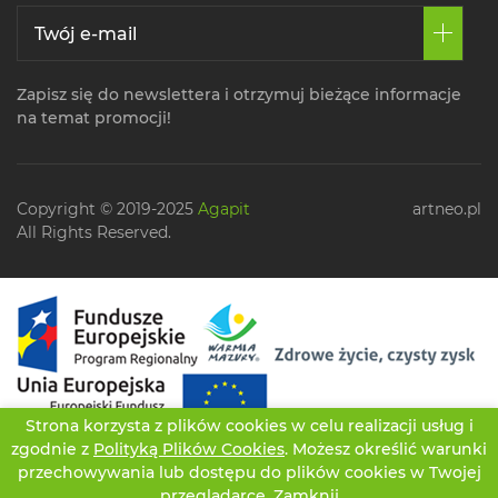
Zapisz się do newslettera i otrzymuj bieżące informacje
na temat promocji!
Copyright © 2019-2025
Agapit
artneo.pl
All Rights Reserved.
Strona korzysta z plików cookies w celu realizacji usług i
zgodnie z
Polityką Plików Cookies
. Możesz określić warunki
przechowywania lub dostępu do plików cookies w Twojej
przeglądarce.
Zamknij