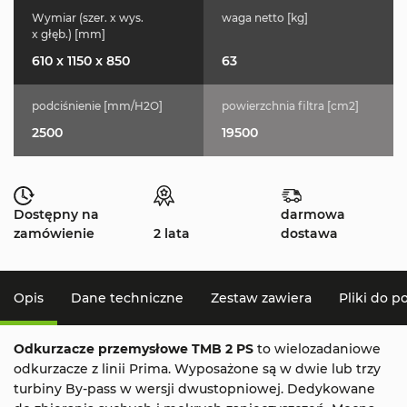
Wymiar (szer. x wys.
waga netto [kg]
x głęb.) [mm]
610 x 1150 x 850
63
podciśnienie [mm/H2O]
powierzchnia filtra [cm2]
2500
19500
Dostępny na
darmowa
zamówienie
2 lata
dostawa
Opis
Dane techniczne
Zestaw zawiera
Pliki do p
Odkurzacze przemysłowe TMB 2 PS
to wielozadaniowe
odkurzacze z linii Prima. Wyposażone są w dwie lub trzy
turbiny By-pass w wersji dwustopniowej. Dedykowane