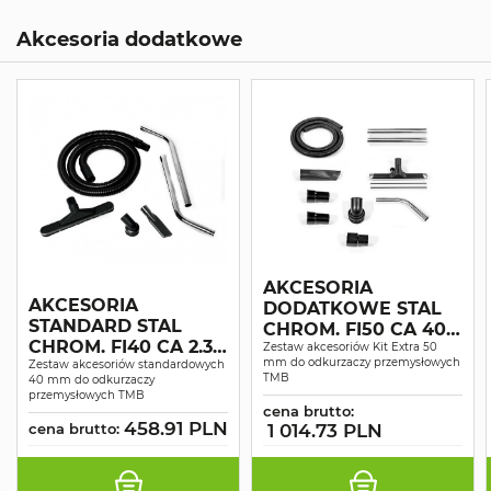
Akcesoria dodatkowe
AKCESORIA
AKCESORIA
DODATKOWE STAL
STANDARD STAL
CHROM. FI50 CA 40
CHROM. FI40 CA 2.30
III FAZOWY CA 2.30
Zestaw akcesoriów Kit Extra 50
mm do odkurzaczy przemysłowych
2.40 3.100 3.60 3.40
Zestaw akcesoriów standardowych
2.40 3.40 2.60 3.60
TMB
40 mm do odkurzaczy
2.60 3.60 30ON 40ON
30ON 40ON 75
przemysłowych TMB
75 60 100 150
cena brutto:
458.91 PLN
cena brutto:
1 014.73 PLN