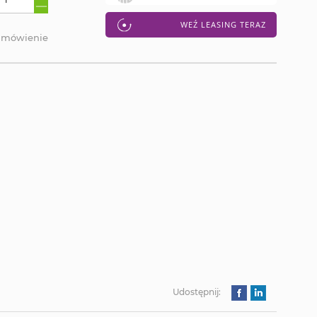
WEŹ LEASING TERAZ
amówienie
Udostępnij: