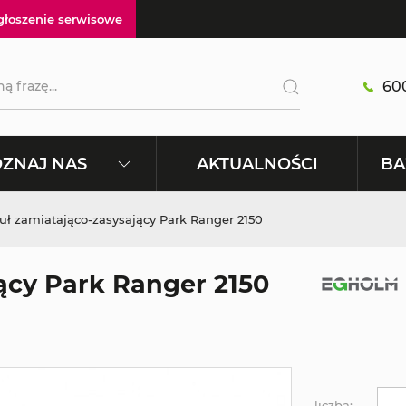
głoszenie serwisowe
600
AKTUALNOŚCI
ZNAJ NAS
BA
ł zamiatająco-zasysający Park Ranger 2150
ący Park Ranger 2150
liczba: