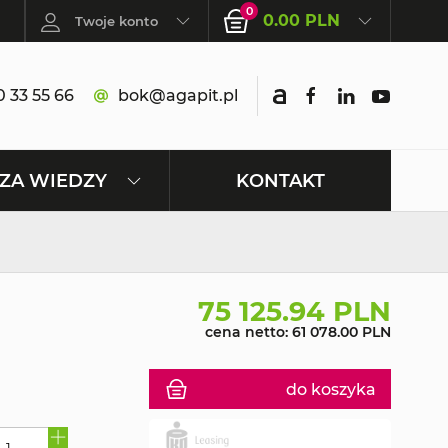
0
0.00 PLN
Twoje konto
 33 55 66
bok@agapit.pl
KONTAKT
ZA WIEDZY
75 125.94 PLN
cena netto: 61 078.00 PLN
do koszyka