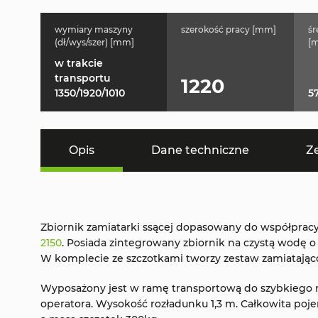
wymiary maszyny
szerokość pracy [mm]
śr
(dł/wys/szer) [mm]
[
w trakcie
transportu
1220
1350/1920/1010
5
Opis
Dane techniczne
Z
Zbiornik zamiatarki ssącej dopasowany do współprac
2150
. Posiada zintegrowany zbiornik na czystą wodę o
W komplecie ze szczotkami tworzy zestaw zamiatająco
Wyposażony jest w ramę transportową do szybkiego
operatora. Wysokość rozładunku 1,3 m. Całkowita poje