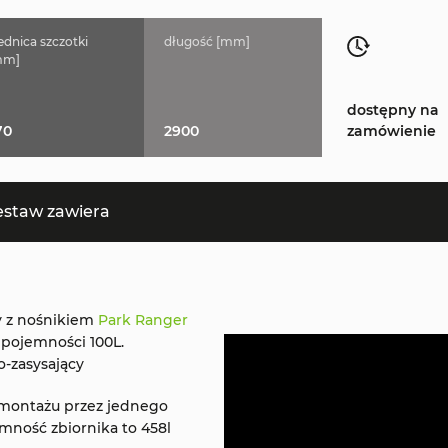
ednica szczotki
długość [mm]
mm]
dostępny na
70
2900
zamówienie
estaw zawiera
y z nośnikiem
Park Ranger
 pojemności 100L.
-zasysający
 montażu przez jednego
mność zbiornika to 458l