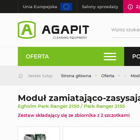
Unia Europejska
Salony sprzedaży
Z
OFERTA
PO
Jesteś tutaj:
Strona główna
Oferta
Modu
Moduł zamiatająco-zasysaj
Egholm Park Ranger 2150 / Park Ranger 2155
Zestaw składający się ze zbiornika z 2 szczotkami