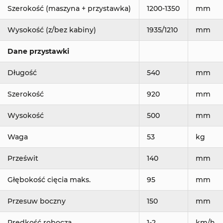
Szerokość (maszyna + przystawka)
1200-1350
mm
Wysokość (z/bez kabiny)
1935/1210
mm
Dane przystawki
Długość
540
mm
Szerokość
920
mm
Wysokość
500
mm
Waga
53
kg
Prześwit
140
mm
Głębokość cięcia maks.
95
mm
Przesuw boczny
150
mm
Prędkość robocza
1-2
km/h