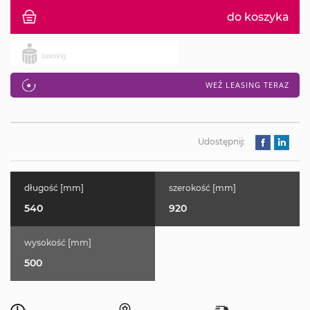
do koszyka
WEŹ LEASING TERAZ
Udostępnij:
długość [mm]
szerokość [mm]
540
920
wysokość [mm]
500