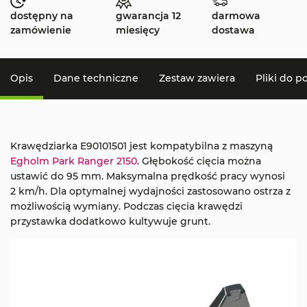
dostępny na
gwarancja 12
darmowa
zamówienie
miesięcy
dostawa
Opis
Dane techniczne
Zestaw zawiera
Pliki do p
Krawędziarka E90101501 jest kompatybilna z maszyną
Egholm Park Ranger 2150
. Głębokość cięcia można
ustawić do 95 mm. Maksymalna prędkość pracy wynosi
2 km/h. Dla optymalnej wydajności zastosowano ostrza z
możliwością wymiany. Podczas cięcia krawędzi
przystawka dodatkowo kultywuje grunt.