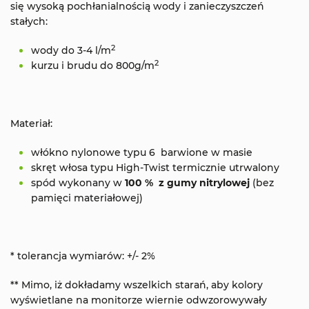
się wysoką pochłanialnością wody i zanieczyszczeń
stałych:
2
wody do 3-4 l/m
2
kurzu i brudu do 800g/m
Materiał:
włókno nylonowe typu 6 barwione w masie
skręt włosa typu High-Twist termicznie utrwalony
spód wykonany w
100 % z gumy nitrylowej
(bez
pamięci materiałowej)
* tolerancja wymiarów: +/- 2%
** Mimo, iż dokładamy wszelkich starań, aby kolory
wyświetlane na monitorze wiernie odwzorowywały