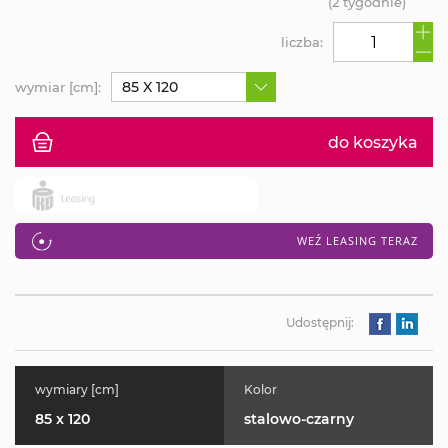
(2 tygodnie)
liczba:
85 X 120
wymiar [cm]:
do koszyka
WEŹ LEASING TERAZ
Udostępnij:
wymiary [cm]
Kolor
85 x 120
stalowo-czarny