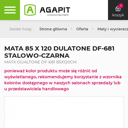
0
koszyk
Jesteś tutaj:
Strona główna
Oferta
Maty i wycierac
MATA 85 X 120 DULATONE DF-681
STALOWO-CZARNA
MATA DUALTONE DF-681 85X120CM
ponieważ kolor produktu może się różnić od
wyświetlanego, rekomendujemy korzystanie z wzornika
kolorów dostępnego w naszych salonach sprzedaży lub
u przedstawiciela handlowego