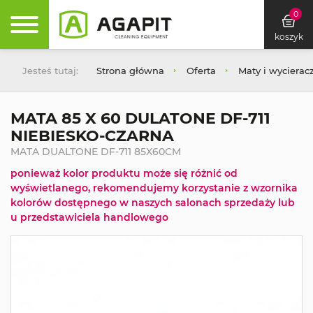
0
koszyk
Jesteś tutaj:
Strona główna
Oferta
Maty i wycierac
MATA 85 X 60 DULATONE DF-711
NIEBIESKO-CZARNA
MATA DUALTONE DF-711 85X60CM
ponieważ kolor produktu może się różnić od
wyświetlanego, rekomendujemy korzystanie z wzornika
kolorów dostępnego w naszych salonach sprzedaży lub
u przedstawiciela handlowego