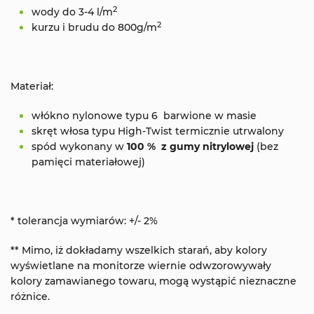
2
wody do 3-4 l/m
2
kurzu i brudu do 800g/m
Materiał:
włókno nylonowe typu 6 barwione w masie
skręt włosa typu High-Twist termicznie utrwalony
spód wykonany w
100 % z gumy nitrylowej
(bez
pamięci materiałowej)
* tolerancja wymiarów: +/- 2%
** Mimo, iż dokładamy wszelkich starań, aby kolory
wyświetlane na monitorze wiernie odwzorowywały
kolory zamawianego towaru, mogą wystąpić nieznaczne
różnice.