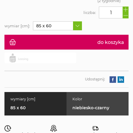
(2 tygodnie)
liczba:
85 x 60
wymiar [cm]:
do koszyka
Udostępnij:
wymiary [cm]
Kolor
85 x 60
niebiesko-czarny