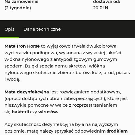
Na zamówienie
dostawa od:
(2 tygodnie)
20 PLN
Opis
Dane techniczne
Mata Iron Horse
to wyjątkowo trwała
dwukolorowa
wycieraczka podłogowa, wykonana z wysokiej jakości
włókna nylonowego z antypoślizgowym gumowym
spodem. Dzięki specjalnemu skrętowi włókna
nylonowego skutecznie zbiera z butów: kurz, brud, piasek
i wodę.
Mata dezynfekcyjna
jest rozwiązaniem dodatkowym,
(oprócz dostępnych ubrań zabezpieczających), które jest
niezwykle pomocne w walce z rozprzestrzenianiem
się
bakterii
czy
wirusów
.
Aby skuteczność dezynfekcyjna była na najwyższym
poziomie, matę należy spryskać odpowiednim
środkiem