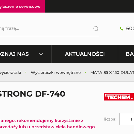
głoszenie serwisowe
600
AKTUALNOŚCI
ZNAJ NAS
BA
wycieraczki
Wycieraczki wewnętrzne
MATA 85 X 150 DUL
STRONG DF-740
liczba:
tlanego, rekomendujemy korzystanie z
rzedaży lub u przedstawiciela handlowego