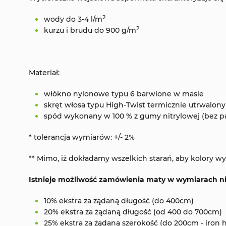
2
wody do 3-4 l/m
2
kurzu i brudu do 900 g/m
Materiał:
włókno nylonowe typu 6 barwione w masie
skręt włosa typu High-Twist termicznie utrwalony
spód wykonany w 100 % z gumy nitrylowej (bez p
* tolerancja wymiarów: +/- 2%
** Mimo, iż dokładamy wszelkich starań, aby kolory
Istnieje możliwość zamówienia maty w wymiarach n
10% ekstra za żądaną długość (do 400cm)
20% ekstra za żądaną długość (od 400 do 700cm)
25% ekstra za żądaną szerokość (do 200cm - iron 