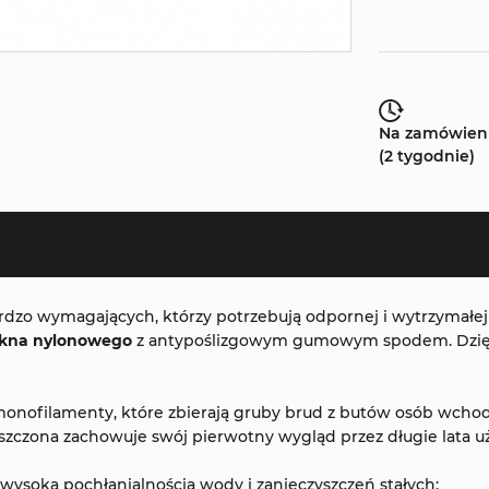
Na zamówien
(2 tygodnie)
rdzo wymagających, którzy potrzebują odpornej i wytrzymałe
łókna nylonowego
z antypoślizgowym gumowym spodem. Dzięk
nofilamenty, które zbierają gruby brud z butów osób wchodz
zczona zachowuje swój pierwotny wygląd przez długie lata u
wysoką pochłanialnością wody i zanieczyszczeń stałych: