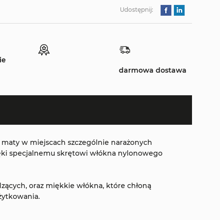
Udostępnij:
ie
darmowa dostawa
j maty w miejscach szczególnie narażonych
i specjalnemu skrętowi włókna nylonowego
ących, oraz miękkie włókna, które chłoną
żytkowania.