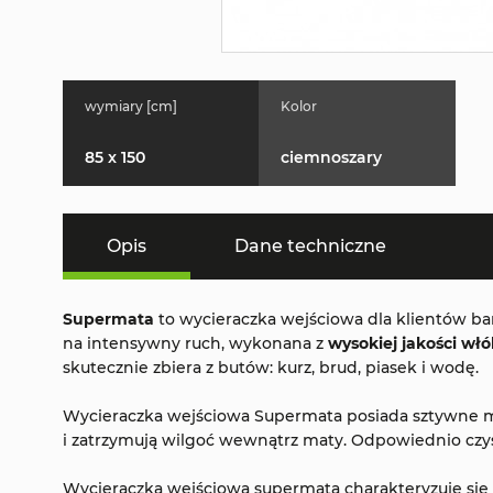
wymiary [cm]
Kolor
85 x 150
ciemnoszary
Opis
Dane techniczne
Supermata
to wycieraczka wejściowa dla klientów ba
na intensywny ruch, wykonana z
wysokiej jakości w
skutecznie zbiera z butów: kurz, brud, piasek i wodę.
Wycieraczka wejściowa Supermata posiada sztywne mo
i zatrzymują wilgoć wewnątrz maty. Odpowiednio czys
Wycieraczka wejściowa supermata charakteryzuje się 