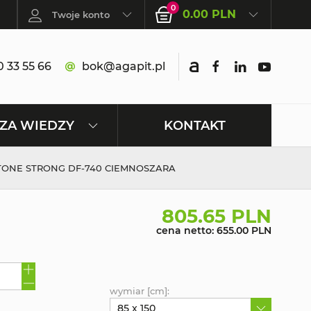
0
0.00 PLN
Twoje konto
 33 55 66
bok@agapit.pl
KONTAKT
ZA WIEDZY
ATONE STRONG DF-740 CIEMNOSZARA
805.65 PLN
cena netto: 655.00 PLN
wymiar [cm]:
85 x 150