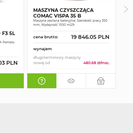
MASZYNA CZYSZCZĄCA
COMAC VISPA 35 B
Maszyna zasilana bateryjnie, Szerokość pracy 350
mm, Wydajność 1050 m2/h
OD
PR
F3 5L
19 846.05 PLN
cena brutto:
P2
ch Pomelo.
Odku
zanie
wynajem
wbudo
długoterminowy maszyny
03 PLN
cen
nowej od
480.68 zł/msc.