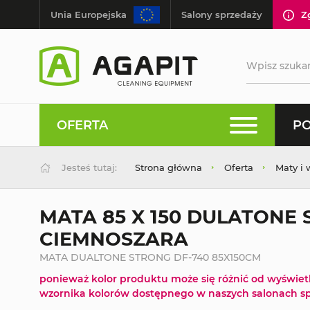
Unia Europejska
Salony sprzedaży
Z
OFERTA
PO
Jesteś tutaj:
Strona główna
Oferta
Maty i 
MATA 85 X 150 DULATONE 
CIEMNOSZARA
MATA DUALTONE STRONG DF-740 85X150CM
ponieważ kolor produktu może się różnić od wyświe
wzornika kolorów dostępnego w naszych salonach sp