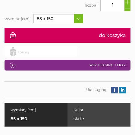
liczba:
85 x 150
wymiar [cm]:
do koszyka
WEŹ LEASING TERAZ
Udostępnij:
wymiary [cm]
Kolor
85 x 150
slate