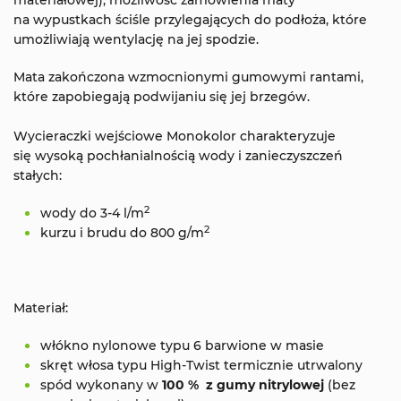
materiałowej), możliwość zamówienia maty
na wypustkach ściśle przylegających do podłoża, które
umożliwiają wentylację na jej spodzie.
Mata zakończona wzmocnionymi gumowymi rantami,
które zapobiegają podwijaniu się jej brzegów.
Wycieraczki wejściowe Monokolor charakteryzuje
się wysoką pochłanialnością wody i zanieczyszczeń
stałych:
2
wody do 3-4 l/m
2
kurzu i brudu do 800 g/m
Materiał:
włókno nylonowe typu 6 barwione w masie
skręt włosa typu High-Twist termicznie utrwalony
spód wykonany w
100 % z gumy nitrylowej
(bez