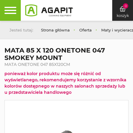
0
koszyk
Jesteś tutaj:
Strona główna
Oferta
Maty i wycierac
MATA 85 X 120 ONETONE 047
SMOKEY MOUNT
MATA ONETONE 047 85X120CM
ponieważ kolor produktu może się różnić od
wyświetlanego, rekomendujemy korzystanie z wzornika
kolorów dostępnego w naszych salonach sprzedaży lub
u przedstawiciela handlowego