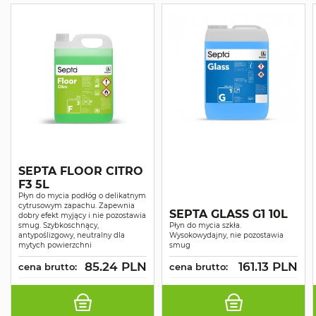
SEPTA FLOOR CITRO
F3 5L
Płyn do mycia podłóg o delikatnym
cytrusowym zapachu. Zapewnia
SEPTA GLASS G1 10L
dobry efekt myjący i nie pozostawia
smug. Szybkoschnący,
Płyn do mycia szkła.
antypoślizgowy, neutralny dla
Wysokowydajny, nie pozostawia
mytych powierzchni
smug
85.24 PLN
161.13 PLN
cena brutto:
cena brutto: