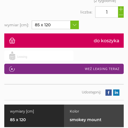
(2 tygodnie)
liczba:
85 x 120
wymiar [cm]:
do koszyka
WEŹ LEASING TERAZ
Udostępnij:
wymiary [cm]
Kolor
85 x 120
smokey mount