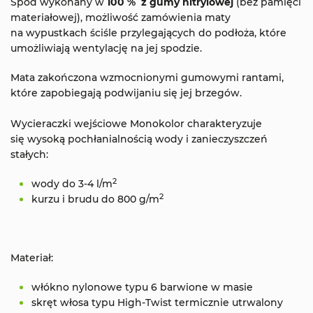
Spód wykonany w
100 % z gumy nitrylowej
(bez pamięci
materiałowej), możliwość zamówienia maty
na wypustkach ściśle przylegających do podłoża, które
umożliwiają wentylację na jej spodzie.
Mata zakończona wzmocnionymi gumowymi rantami,
które zapobiegają podwijaniu się jej brzegów.
Wycieraczki wejściowe Monokolor charakteryzuje
się wysoką pochłanialnością wody i zanieczyszczeń
stałych:
2
wody do 3-4 l/m
2
kurzu i brudu do 800 g/m
Materiał:
włókno nylonowe typu 6 barwione w masie
skręt włosa typu High-Twist termicznie utrwalony