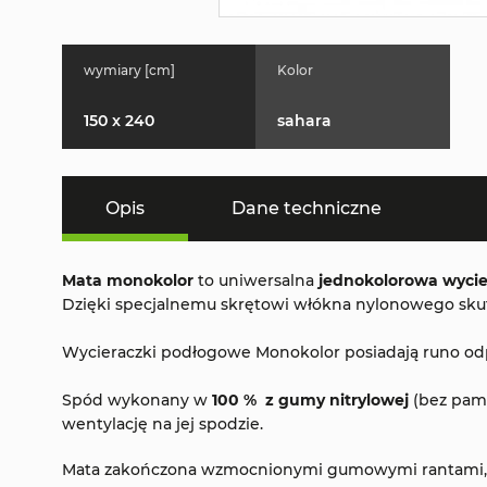
wymiary [cm]
Kolor
150 x 240
sahara
Opis
Dane techniczne
Mata monokolor
to uniwersalna
jednokolorowa wycie
Dzięki specjalnemu skrętowi włókna nylonowego skutec
Wycieraczki podłogowe Monokolor posiadają runo odpor
Spód wykonany w
100 % z gumy nitrylowej
(bez pami
wentylację na jej spodzie.
Mata zakończona wzmocnionymi gumowymi rantami, kt