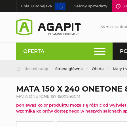
Unia Europejska
Salony sprzedaży
Z
OFERTA
PO
Jesteś tutaj:
Strona główna
Oferta
Maty i 
MATA 150 X 240 ONETONE
MATA ONETONE 157 150X240CM
ponieważ kolor produktu może się różnić od wyświe
wzornika kolorów dostępnego w naszych salonach sp