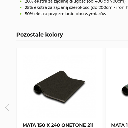
20% ekstra za żądaną długość (od 400 do 700cm)
25% ekstra za żądaną szerokość (do 200cm - iron 
50% ekstra przy zmianie obu wymiarów
Pozostałe kolory
MATA 150 X 240 ONETONE 211
MATA 1