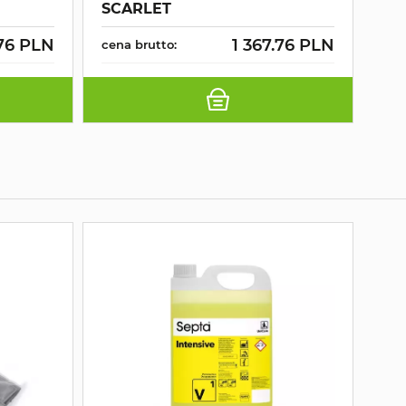
SCARLET
04
.76 PLN
1 367.76 PLN
cena brutto:
cen