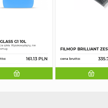
GLASS G1 10L
ia szkła. Wysokowydajny, nie
FILMOP BRILLIANT ZE
a smug
161.13 PLN
335.
tto:
cena brutto: