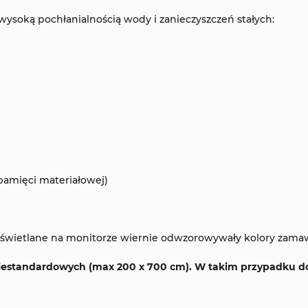
wysoką pochłanialnością wody i zanieczyszczeń stałych:
pamięci materiałowej)
 wyświetlane na monitorze wiernie odwzorowywały kolory zama
iestandardowych (max 200 x 700 cm). W takim przypadku do 