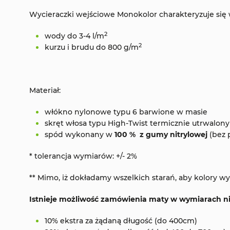
Wycieraczki wejściowe Monokolor charakteryzuje się 
2
wody do 3-4 l/m
2
kurzu i brudu do 800 g/m
Materiał:
włókno nylonowe typu 6 barwione w masie
skręt włosa typu High-Twist termicznie utrwalony
spód wykonany w
100 % z gumy nitrylowej
(bez 
* tolerancja wymiarów: +/- 2%
** Mimo, iż dokładamy wszelkich starań, aby kolory
Istnieje możliwość zamówienia maty w wymiarach n
10% ekstra za żądaną długość (do 400cm)