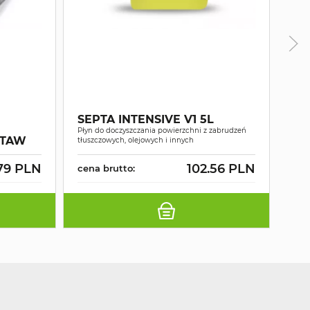
SE
Płyn 
SEPTA INTENSIVE V1 5L
pozos
Płyn do doczyszczania powierzchni z zabrudzeń
Szyb
STAW
tłuszczowych, olejowych i innych
anty
79 PLN
102.56 PLN
cena brutto:
cen