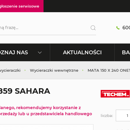
głoszenie serwisowe
600
AKTUALNOŚCI
ZNAJ NAS
BA
wycieraczki
Wycieraczki wewnętrzne
MATA 150 X 240 ON
 859 SAHARA
tlanego, rekomendujemy korzystanie z
rzedaży lub u przedstawiciela handlowego
liczba: