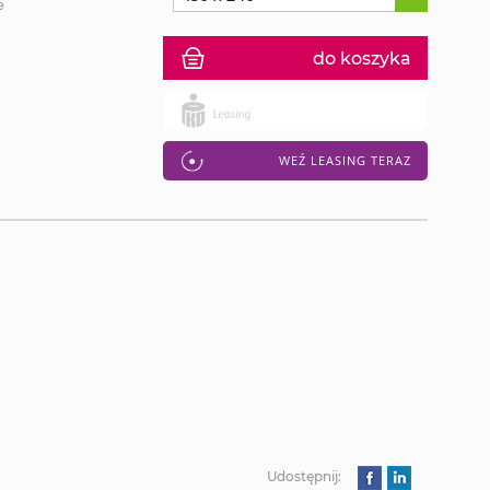
e
do koszyka
WEŹ LEASING TERAZ
Udostępnij: