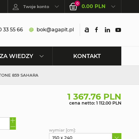
0
0.00 PLN
Twoje konto
 33 55 66
bok@agapit.pl
KONTAKT
ZA WIEDZY
ETONE 859 SAHARA
1 367.76 PLN
cena netto: 1 112.00 PLN
wymiar [cm]:
150 x 240