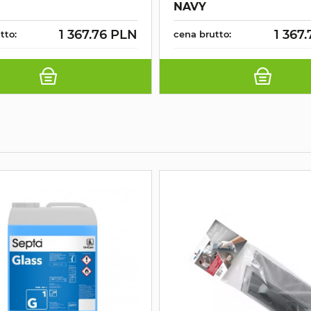
NAVY
1 367.76 PLN
1 367
tto:
cena brutto: