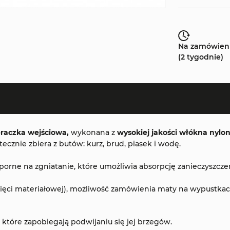
Na zamówien
(2 tygodnie)
raczka wejściowa,
wykonana z
wysokiej jakości włókna nyl
znie zbiera z butów: kurz, brud, piasek i wodę.
ne na zgniatanie, które umożliwia absorpcję zanieczyszczeń 
ęci materiałowej), możliwość zamówienia maty na wypustkach 
óre zapobiegają podwijaniu się jej brzegów.