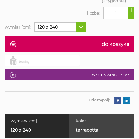
(2 tygodnie)
liczba:
120 x 240
wymiar [cm]:
do koszyka
WEŹ LEASING TERAZ
Udostępnij:
wymiary [cm]
Kolor
120 x 240
terracotta