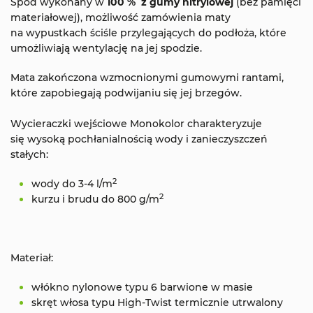
Spód wykonany w
100 % z gumy nitrylowej
(bez pamięci
materiałowej), możliwość zamówienia maty
na wypustkach ściśle przylegających do podłoża, które
umożliwiają wentylację na jej spodzie.
Mata zakończona wzmocnionymi gumowymi rantami,
które zapobiegają podwijaniu się jej brzegów.
Wycieraczki wejściowe Monokolor charakteryzuje
się wysoką pochłanialnością wody i zanieczyszczeń
stałych:
2
wody do 3-4 l/m
2
kurzu i brudu do 800 g/m
Materiał:
włókno nylonowe typu 6 barwione w masie
skręt włosa typu High-Twist termicznie utrwalony