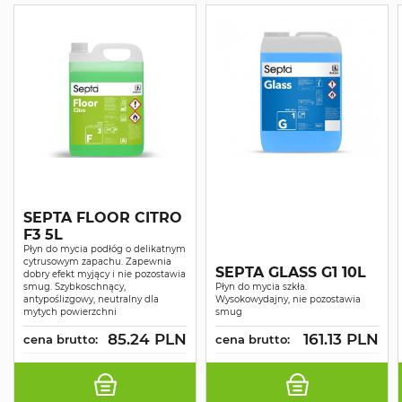
SEPTA FLOOR CITRO
F3 5L
Płyn do mycia podłóg o delikatnym
cytrusowym zapachu. Zapewnia
SEPTA GLASS G1 10L
dobry efekt myjący i nie pozostawia
smug. Szybkoschnący,
Płyn do mycia szkła.
antypoślizgowy, neutralny dla
Wysokowydajny, nie pozostawia
mytych powierzchni
smug
85.24 PLN
161.13 PLN
cena brutto:
cena brutto: