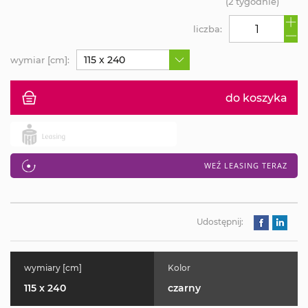
(2 tygodnie)
liczba:
115 x 240
wymiar [cm]:
do koszyka
WEŹ LEASING TERAZ
Udostępnij:
wymiary [cm]
Kolor
115 x 240
czarny