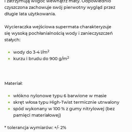
i zatrzymują wilgoć wewnątrz maty. Odpowiednio
czyszczona zachowuje swój pierwotny wygląd przez
długie lata użytkowania.
Wycieraczka wejściowa supermata charakteryzuje
się wysoką pochłanialnością wody i zanieczyszczeń
stałych:
2
wody do 3-4 l/m
2
kurzu i brudu do 900 g/m
Materiał:
włókno nylonowe typu 6 barwione w masie
skręt włosa typu High-Twist termicznie utrwalony
spód wykonany w 100 % z gumy nitrylowej (bez
pamięci materiałowej)
* tolerancja wymiarów: +/- 2%