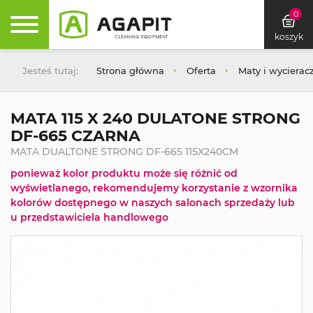
0
koszyk
Jesteś tutaj:
Strona główna
Oferta
Maty i wycierac
MATA 115 X 240 DULATONE STRONG
DF-665 CZARNA
MATA DUALTONE STRONG DF-665 115X240CM
ponieważ kolor produktu może się różnić od
wyświetlanego, rekomendujemy korzystanie z wzornika
kolorów dostępnego w naszych salonach sprzedaży lub
u przedstawiciela handlowego