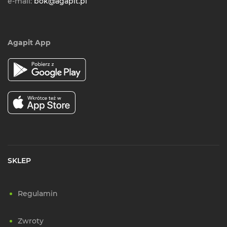
e-mail:
bok@agapit.pl
Agapit App
SKLEP
Regulamin
Zwroty