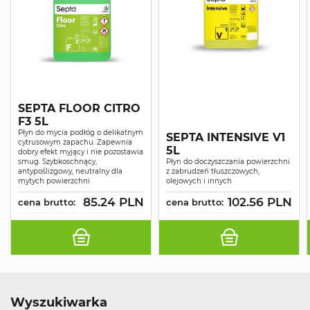
SEPTA FLOOR CITRO
F3 5L
Płyn do mycia podłóg o delikatnym
SEPTA INTENSIVE V1
cytrusowym zapachu. Zapewnia
5L
dobry efekt myjący i nie pozostawia
smug. Szybkoschnący,
Płyn do doczyszczania powierzchni
antypoślizgowy, neutralny dla
z zabrudzeń tłuszczowych,
mytych powierzchni
olejowych i innych
85.24 PLN
102.56 PLN
cena brutto:
cena brutto:
Wyszukiwarka