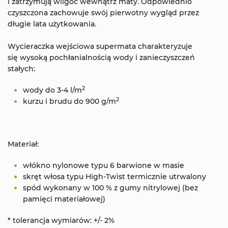
i zatrzymują wilgoć wewnątrz maty. Odpowiednio
czyszczona zachowuje swój pierwotny wygląd przez
długie lata użytkowania.
Wycieraczka wejściowa supermata charakteryzuje
się wysoką pochłanialnością wody i zanieczyszczeń
stałych:
2
wody do 3-4 l/m
2
kurzu i brudu do 900 g/m
Materiał:
włókno nylonowe typu 6 barwione w masie
skręt włosa typu High-Twist termicznie utrwalony
spód wykonany w 100 % z gumy nitrylowej (bez
pamięci materiałowej)
* tolerancja wymiarów: +/- 2%