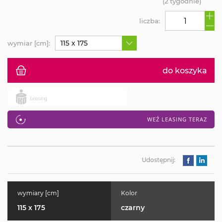
(2 tygodnie)
liczba:
115 x 175
wymiar [cm]:
do koszyka
WEŹ LEASING TERAZ
Udostępnij:
wymiary [cm]
Kolor
115 x 175
czarny