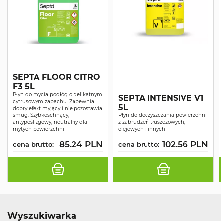
SEPTA FLOOR CITRO
F3 5L
Płyn do mycia podłóg o delikatnym
SEPTA INTENSIVE V1
cytrusowym zapachu. Zapewnia
5L
dobry efekt myjący i nie pozostawia
smug. Szybkoschnący,
Płyn do doczyszczania powierzchni
antypoślizgowy, neutralny dla
z zabrudzeń tłuszczowych,
mytych powierzchni
olejowych i innych
85.24 PLN
102.56 PLN
cena brutto:
cena brutto:
Wyszukiwarka