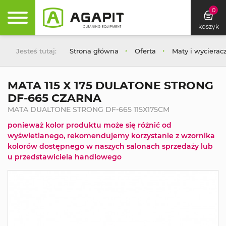
0
koszyk
Jesteś tutaj:
Strona główna
Oferta
Maty i wycierac
MATA 115 X 175 DULATONE STRONG
DF-665 CZARNA
MATA DUALTONE STRONG DF-665 115X175CM
ponieważ kolor produktu może się różnić od
wyświetlanego, rekomendujemy korzystanie z wzornika
kolorów dostępnego w naszych salonach sprzedaży lub
u przedstawiciela handlowego