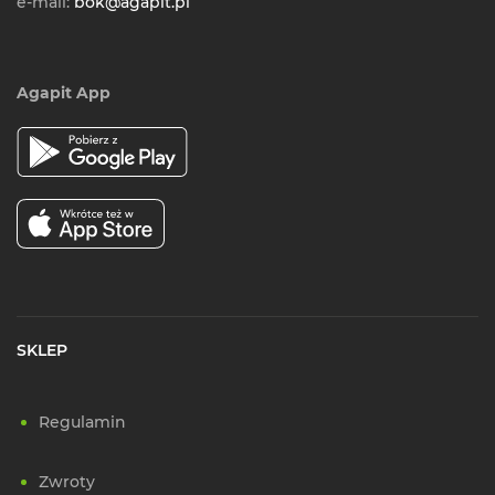
e-mail:
bok@agapit.pl
Agapit App
SKLEP
Regulamin
Zwroty