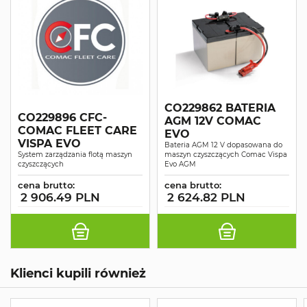
CO229862 BATERIA
CO229896 CFC-
AGM 12V COMAC
COMAC FLEET CARE
EVO
VISPA EVO
Bateria AGM 12 V dopasowana do
System zarządzania flotą maszyn
maszyn czyszczących Comac Vispa
czyszczących
Evo AGM
cena brutto:
cena brutto:
2 906.49 PLN
2 624.82 PLN
Klienci kupili również