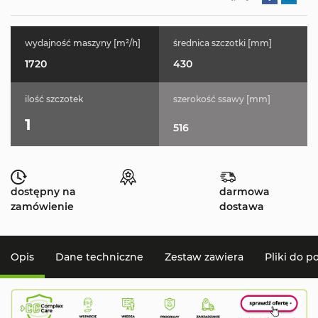
wydajność maszyny [m²/h]
średnica szczotki [mm]
1720
430
ilość szczotek
szerokość ssawy [mm]
1
516
dostępny na
darmowa
zamówienie
dostawa
Opis
Dane techniczne
Zestaw zawiera
Pliki do p