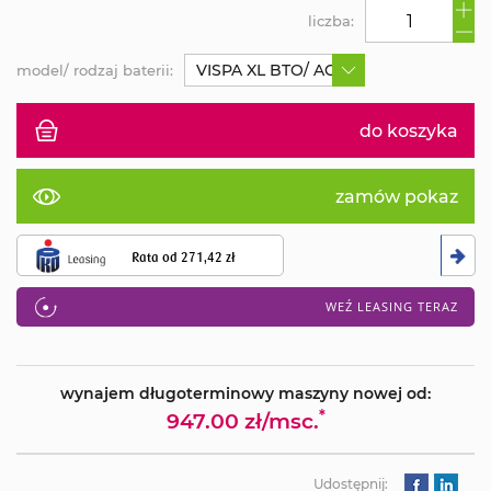
liczba:
VISPA XL BTO/ AGM
model/ rodzaj baterii:
do koszyka
zamów pokaz
Rata od
271,42 zł
WEŹ LEASING TERAZ
wynajem długoterminowy maszyny nowej od:
*
947.00 zł/msc.
Udostępnij: