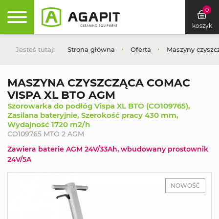
0
koszyk
Jesteś tutaj:
Strona główna
Oferta
Maszyny czyszc
MASZYNA CZYSZCZĄCA COMAC
VISPA XL BTO AGM
Szorowarka do podłóg Vispa XL BTO (CO109765),
Zasilana bateryjnie, Szerokość pracy 430 mm,
Wydajność 1720 m2/h
CO109765 MTO 2 AGM
Zawiera baterie AGM 24V/33Ah, wbudowany prostownik
24V/5A
NOWOŚĆ