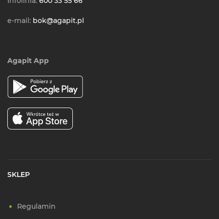
Infolinia:
600 33 55 66
e-mail:
bok@agapit.pl
Agapit App
SKLEP
Regulamin