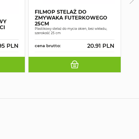
FILMOP STELAŻ DO
ZMYWAKA FUTERKOWEGO
OWY
FI
25CM
CI
TE
Plastikowy stelaż do mycia okien, bez wkładu,
2X
szerokość 25 cm
95 PLN
20.91 PLN
cena brutto:
cza