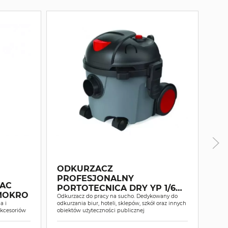
ODKURZACZ
PROFESJONALNY
SZ
AC
PORTOTECNICA DRY YP 1/6
TM
-MOKRO
ECO B
Odkurzacz do pracy na sucho. Dedykowany do
Szor
a i
odkurzania biur, hoteli, sklepów, szkół oraz innych
podst
akcesoriów
obiektów użyteczności publicznej
elekt