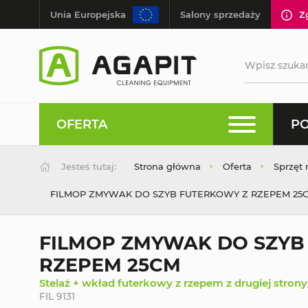
Unia Europejska
Salony sprzedaży
Z
OFERTA
PO
Jesteś tutaj:
Strona główna
Oferta
Sprzęt 
FILMOP ZMYWAK DO SZYB FUTERKOWY Z RZEPEM 25
FILMOP ZMYWAK DO SZYB
RZEPEM 25CM
Stelaż + wkład futerkowy z rzepem z drugiej stron
FIL 9131