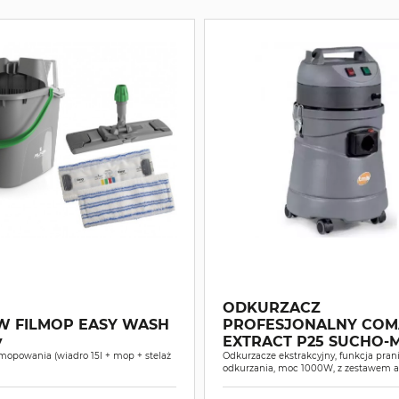
ODKURZACZ
W FILMOP EASY WASH
PROFESJONALNY COM
y
EXTRACT P25 SUCHO
mopowania (wiadro 15l + mop + stelaż
Odkurzacze ekstrakcyjny, funkcja prani
odkurzania, moc 1000W, z zestawem 