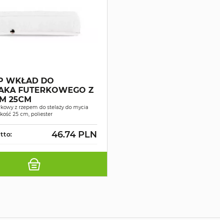
P WKŁAD DO
AKA FUTERKOWEGO Z
M 25CM
rkowy z rzepem do stelaży do mycia
okość 25 cm, poliester
46.74 PLN
tto: