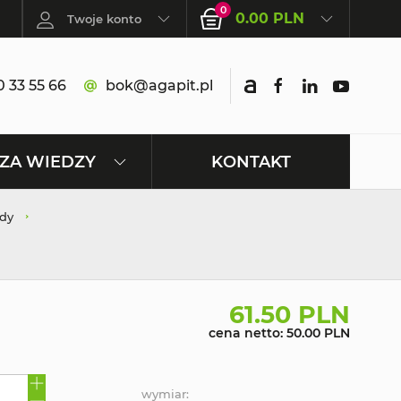
0
0.00 PLN
Twoje konto
 33 55 66
bok@agapit.pl
KONTAKT
ZA WIEDZY
dy
61.50 PLN
cena netto: 50.00 PLN
wymiar: