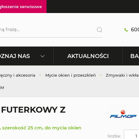
głoszenie serwisowe
600
AKTUALNOŚCI
ZNAJ NAS
BA
ręczny i akcesoria
Mycie okien i przeszkleń
Zmywaki i wkła
CM
 FUTERKOWY Z
y, szerokość 25 cm, do mycia okien
liczba: