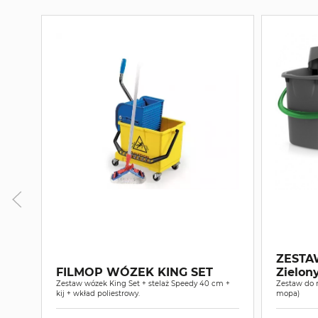
ZESTA
FILMOP WÓZEK KING SET
Zielon
Zestaw wózek King Set + stelaż Speedy 40 cm +
Zestaw do 
kij + wkład poliestrowy.
mopa)