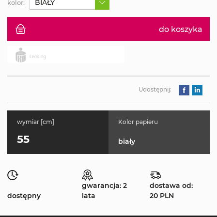
BIAŁY
kolor:
do koszyka
Udostępnij:
wymiar [cm]
Kolor papieru
55
biały
gwarancja: 2
dostawa od:
dostępny
lata
20 PLN