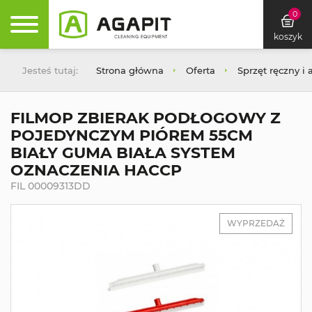
0
koszyk
Jesteś tutaj:
Strona główna
Oferta
Sprzęt ręczny i 
FILMOP ZBIERAK PODŁOGOWY Z
POJEDYNCZYM PIÓREM 55CM
BIAŁY GUMA BIAŁA SYSTEM
OZNACZENIA HACCP
FIL 00009313DD
WYPRZEDAŻ