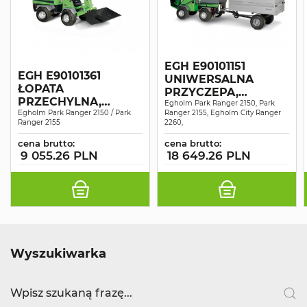
EGH E90101151
EGH E90101361
UNIWERSALNA
ŁOPATA
PRZYCZEPA,
PRZECHYLNA,
WYWROTKA
Egholm Park Ranger 2150, Park
HYDRAULICZNA
Egholm Park Ranger 2150 / Park
Ranger 2155, Egholm City Ranger
Ranger 2155
2260,
cena brutto:
cena brutto:
9 055.26 PLN
18 649.26 PLN
Wyszukiwarka