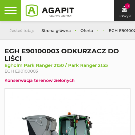
0
koszyk
Jesteś tutaj:
Strona główna
Oferta
EGH E90100
EGH E90100003 ODKURZACZ DO
LIŚCI
Egholm Park Ranger 2150 / Park Ranger 2155
EGH E90100003
Konserwacja terenów zielonych