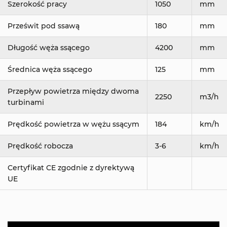
Szerokość pracy
1050
mm
Prześwit pod ssawą
180
mm
Długość węża ssącego
4200
mm
Średnica węża ssącego
125
mm
Przepływ powietrza między dwoma
2250
m3/h
turbinami
Prędkość powietrza w wężu ssącym
184
km/h
Prędkość robocza
3-6
km/h
Certyfikat CE zgodnie z dyrektywą
UE