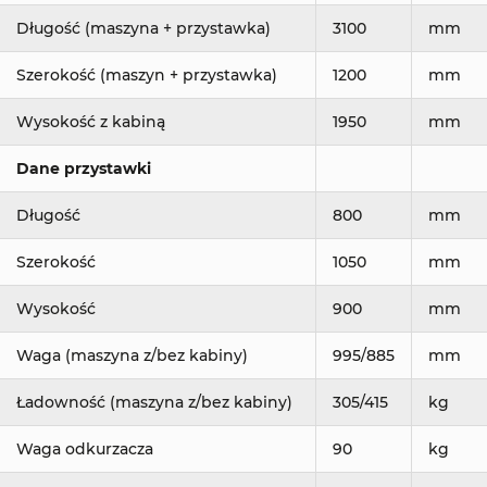
Długość (maszyna + przystawka)
3100
mm
Szerokość (maszyn + przystawka)
1200
mm
Wysokość z kabiną
1950
mm
Dane przystawki
Długość
800
mm
Szerokość
1050
mm
Wysokość
900
mm
Waga (maszyna z/bez kabiny)
995/885
mm
Ładowność (maszyna z/bez kabiny)
305/415
kg
Waga odkurzacza
90
kg