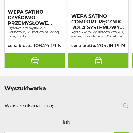
WEPA SATINO
WEPA SATINO
CZYŚCIWO
COMFORT RĘCZNIK
PRZEMYSŁOWE
ROLA SYSTEMOWY
COMFORT
Czyściwo przemysłowe, 3-
warstwowe, 175 metrów na jednej
MAKULATURA
Ręcznik w roli do dozowników PT1,
NIEBIESKIE
rolce, 2 rolki
6 rolek, 2-warstwowy, 150 metrów
ŚNIEŻNOBIAŁY 2W
RECYKLING 3W 175M
150MB A6
108.24 PLN
204.18 PLN
A2
cena brutto:
cena brutto:
Wyszukiwarka
lub