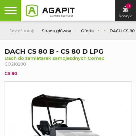
0
koszyk
Jesteś tutaj:
Strona główna
Oferta
DACH CS 80 
DACH CS 80 B - CS 80 D LPG
Dach do zamiatarek samojezdnych Comac
CO218200
CS 80