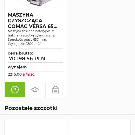
MASZYNA
CZYSZCZĄCA
COMAC VERSA 65
BTS
Maszyna zasilana bateryjnie, z
trakcją i szczotką cylindryczną,
Szerokość pracy 657 mm,
Wydajność 2300 m2/h
cena brutto:
70 198.56 PLN
wynajem
2216.00 zł/msc.
Pozostałe szczotki