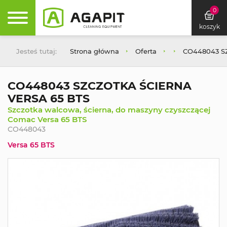
0
koszyk
Jesteś tutaj:
Strona główna
Oferta
CO448043 S
CO448043 SZCZOTKA ŚCIERNA
VERSA 65 BTS
Szczotka walcowa, ścierna, do maszyny czyszczącej
Comac Versa 65 BTS
CO448043
Versa 65 BTS