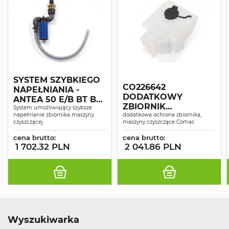
SYSTEM SZYBKIEGO
CO226642
NAPEŁNIANIA -
DODATKOWY
ANTEA 50 E/B BT BTS
ZBIORNIK
BTO ORBITAL, VERSA
System umożliwiający szybsze
napełnianie zbiornika maszyny
ANTYBAKTERYJNY
dodatkowa ochrona zbiornika,
55BT 65BT
czyszczącej
maszyny czyszczące Comac
VERSA
cena brutto:
cena brutto:
1 702.32 PLN
2 041.86 PLN
Wyszukiwarka