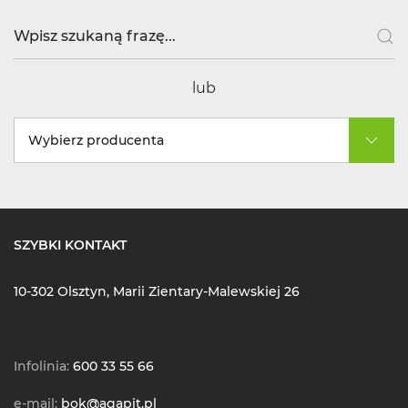
lub
Wybierz producenta
SZYBKI KONTAKT
10-302 Olsztyn, Marii Zientary-Malewskiej 26
Infolinia:
600 33 55 66
e-mail:
bok@agapit.pl