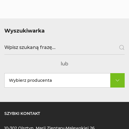
Wyszukiwarka
lub
Wybierz producenta
SZYBKI KONTAKT
10-302 Olsztyn, Marii Zientary-Malewskiej 26