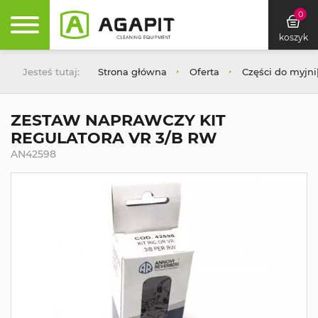
0
koszyk
Jesteś tutaj:
Strona główna
Oferta
Części do myjn
ZESTAW NAPRAWCZY KIT
REGULATORA VR 3/B RW
AN42598