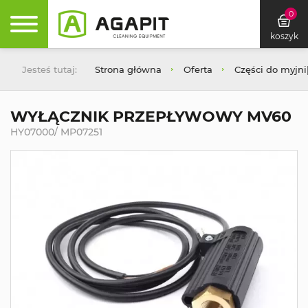
0
koszyk
Jesteś tutaj:
Strona główna
Oferta
Części do myjn
WYŁĄCZNIK PRZEPŁYWOWY MV60
HY07000/ MP07251