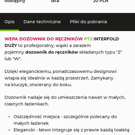
dostępny
lata
20 PLN
Opis
Dane techniczne
Pliki do pobrania
WEPA
DOZOWNIK DO RĘCZNIKÓW
PT2
INTERFOLD
DUŻY
to profesjonalny, wąski a zarazem
pojemny
dozownik do ręczników
składanych typu "Z"
lub "W".
Dzięki eleganckiemu, ponadczasowemu designowi
wtapia się idealnie w każdą przestrzeń. Zamykany
na kluczyk, otwierany do boku.
Dozownik nadaje się do umieszczenia nawet w małych,
ciasnych łazienkach.
Oszczędność miejsca - szczególnie polecany do
małych łazienek
Elegancki - łatwo integruje się z prawie każdą toaletą