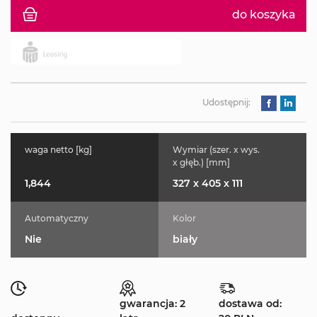
do koszyka
Udostępnij:
waga netto [kg]
Wymiar (szer. x wys.
x głęb.) [mm]
1,844
327 x 405 x 111
Automatyczny
Kolor
Nie
biały
gwarancja: 2
dostawa od: