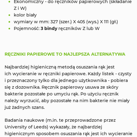
Ekonomiczny - do ręczników papierowych (składanie
Z i W)
kolor biały
wymiary w mm: 327 (szer.) X 405 (wys.) X 111 (gł.)
Pojemność
:
3 bindy
ręczników Z lub W
RĘCZNIKI PAPIEROWE TO NAJLEPSZA ALTERNATYWA
Najbardziej higieniczną metodą osuszania rąk jest
ich wycieranie w ręczniki papierowe. Każdy listek - czysty
i przeznaczony tylko dla jednego użytkownika - pobiera
się z dozownika. Ręcznik papierowy usuwa ze skóry
bakterie pozostałe po umyciu rąk. Po użyciu ręcznik
należy wyrzucić, aby pozostałe na nim bakterie nie miały
już żadnych szans.
Badania naukowe (m.in. te przeprowadzone przez
University of Leeds) wykazały, że najbardziej
higienicznym sposobem osuszania rąk jest ich wycieranie