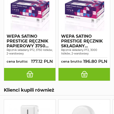
WEPA SATINO
WEPA SATINO
PRESTIGE RĘCZNIK
PRESTIGE RĘCZNIK
PAPIEROWY 3750
SKŁADANY
TYP Z BIAŁY
Ręcznik składany PT2, 3750 listków,
CELULOZA
Ręcznik składany PT2, 3000
2-warstwowy
listków, 2-warstwowy
CELULOZA 2W A25
ŚNEŻNOBIAŁY 2W
20,6X32,0CM 3000
177.12 PLN
196.80 PLN
cena brutto:
cena brutto:
SZT.
Klienci kupili również