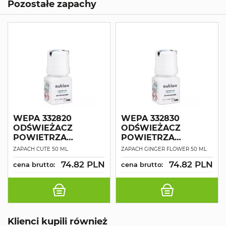
Pozostałe zapachy
WEPA 332820
WEPA 332830
ODŚWIEŻACZ
ODŚWIEŻACZ
POWIETRZA
POWIETRZA
PREMIUM
PREMIUM
ZAPACH CUTE 50 ML
ZAPACH GINGER FLOWER 50 ML
74.82 PLN
74.82 PLN
cena brutto:
cena brutto:
Klienci kupili również