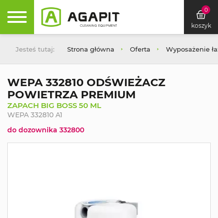
0
koszyk
Jesteś tutaj:
Strona główna
Oferta
Wyposażenie łaz
WEPA 332810 ODŚWIEŻACZ
POWIETRZA PREMIUM
ZAPACH BIG BOSS 50 ML
WEPA 332810 A1
do dozownika 332800