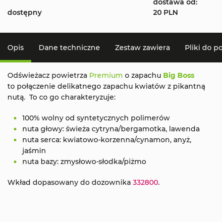
dostawa od:
dostępny
20 PLN
Opis
Dane techniczne
Zestaw zawiera
Pliki do p
Odświeżacz powietrza
Premium
o zapachu
Big Boss
to połączenie delikatnego zapachu kwiatów z pikantną
nutą. To co go charakteryzuje:
100% wolny od syntetycznych polimerów
nuta głowy: świeża cytryna/bergamotka, lawenda
nuta serca: kwiatowo-korzenna/cynamon, anyż,
jaśmin
nuta bazy: zmysłowo-słodka/piżmo
Wkład dopasowany do dozownika
332800
.