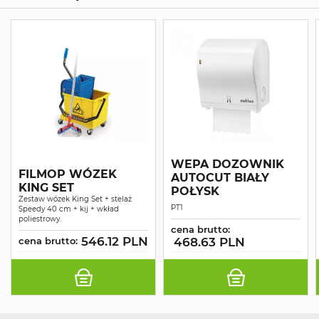
WEPA DOZOWNIK
FILMOP WÓZEK
AUTOCUT BIAŁY
KING SET
POŁYSK
Zestaw wózek King Set + stelaż
PT1
Speedy 40 cm + kij + wkład
poliestrowy.
cena brutto:
546.12 PLN
cena brutto:
468.63 PLN