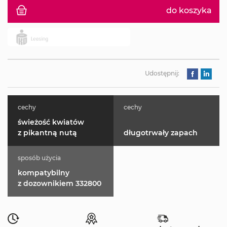
do koszyka
Udostępnij:
cechy
cechy
świeżość kwiatów
z pikantną nutą
długotrwały zapach
sposób użycia
kompatybilny
z dozownikiem 332800