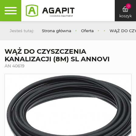
0
koszyk
Jesteś tutaj:
Strona główna
Oferta
WĄŻ DO CZY
WĄŻ DO CZYSZCZENIA
KANALIZACJI (8M) SL ANNOVI
AN 40619