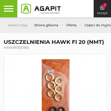
0
koszyk
Jesteś tutaj:
Strona główna
Oferta
Części do myjn
USZCZELNIENIA HAWK FI 20 (NMT)
HAW19055780