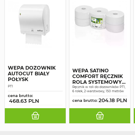
WEPA DOZOWNIK
WEPA SATINO
AUTOCUT BIAŁY
COMFORT RĘCZNIK
POŁYSK
ROLA SYSTEMOWY
PT1
MAKULATURA
Ręcznik w roli do dozowników PT1,
6 rolek, 2-warstwowy, 150 metrów
ŚNIEŻNOBIAŁY 2W
cena brutto:
150MB A6
204.18 PLN
468.63 PLN
cena brutto: