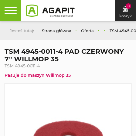
0
koszyk
Jesteś tutaj:
Strona główna
Oferta
TSM 4945-0
TSM 4945-0011-4 PAD CZERWONY
7" WILLMOP 35
TSM 4945-0011-4
Pasuje do maszyn Willmop 35