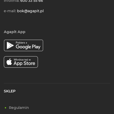
Infolinia:
600 33 55 66
e-mail:
bok@agapit.pl
Agapit App
SKLEP
Regulamin