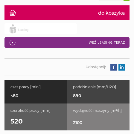
do koszyka
WEŹ LEASING TERAZ
Udostępnij:
czas pracy [min.]
podciśnienie [mm/H2O]
<80
890
szerokość pracy [mm]
wydajność maszyny [m²/h]
520
2100