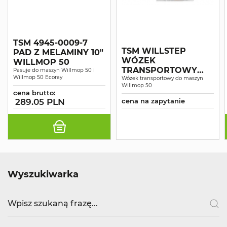
TSM 4945-0009-7
TSM WILLSTEP
PAD Z MELAMINY 10"
WÓZEK
WILLMOP 50
TRANSPORTOWY
Pasuje do maszyn Willmop 50 i
Willmop 50 Ecoray
WILLMOP 50
Wózek transportowy do maszyn
Willmop 50
cena brutto:
289.05 PLN
cena na zapytanie
Wyszukiwarka