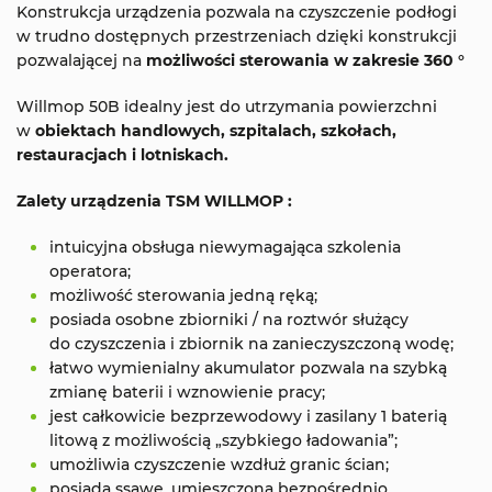
Konstrukcja urządzenia pozwala na czyszczenie podłogi
w trudno dostępnych przestrzeniach dzięki konstrukcji
pozwalającej na
możliwości sterowania
w zakresie 360 °
Willmop 50B idealny jest do utrzymania powierzchni
w
obiektach
handlowych, szpitalach, szkołach,
restauracjach i lotniskach.
Zalety urządzenia TSM WILLMOP :
intuicyjna obsługa niewymagająca szkolenia
operatora;
możliwość sterowania jedną ręką;
posiada osobne zbiorniki / na roztwór służący
do czyszczenia i zbiornik na zanieczyszczoną wodę;
łatwo wymienialny akumulator pozwala na szybką
zmianę baterii i wznowienie pracy;
jest całkowicie bezprzewodowy i zasilany 1 baterią
litową z możliwością „szybkiego ładowania”;
umożliwia czyszczenie wzdłuż granic ścian;
posiada ssawę, umieszczoną bezpośrednio