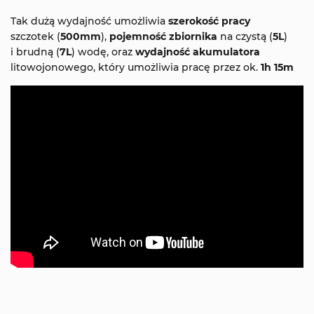
Tak dużą wydajność umożliwia
szerokość pracy
szczotek (
500mm
),
pojemność zbiornika
na czystą (
5L
)
i brudną (
7L
) wodę, oraz
wydajność akumulatora
litowojonowego, który umożliwia pracę przez ok.
1h 15m