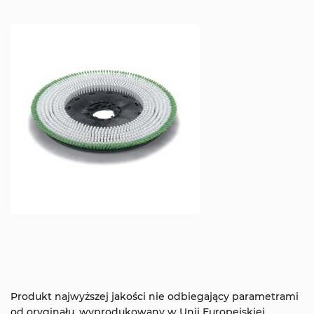
Produkt najwyższej jakości nie odbiegający parametrami
od oryginału, wyprodukowany w Unii Europejskiej.