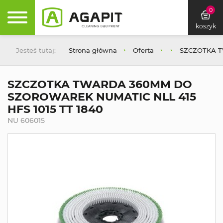
0
koszyk
Jesteś tutaj:
Strona główna
Oferta
SZCZOTKA T
SZCZOTKA TWARDA 360MM DO
SZOROWAREK NUMATIC NLL 415
HFS 1015 TT 1840
NU 606015