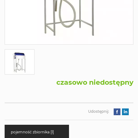
czasowo niedostępny
Udostępnij:
pojemność zbiornika [l]