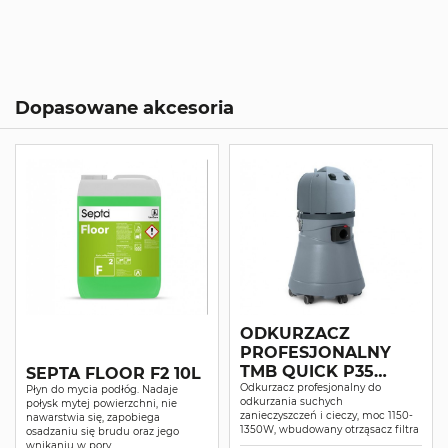
Dopasowane akcesoria
ODKURZACZ
PROFESJONALNY
TMB QUICK P35
SEPTA FLOOR F2 10L
SUCHO-MOKRO
Odkurzacz profesjonalny do
Płyn do mycia podłóg. Nadaje
odkurzania suchych
połysk mytej powierzchni, nie
zanieczyszczeń i cieczy, moc 1150-
nawarstwia się, zapobiega
1350W, wbudowany otrząsacz filtra
osadzaniu się brudu oraz jego
wnikaniu w pory.