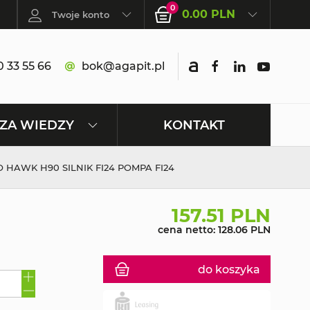
0
0.00 PLN
Twoje konto
 33 55 66
bok@agapit.pl
KONTAKT
ZA WIEDZY
 HAWK H90 SILNIK FI24 POMPA FI24
157.51 PLN
cena netto: 128.06 PLN
do koszyka