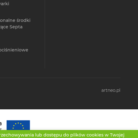
arki
jonalne środki
zące Septa
ociśnieniowe
artneo.pl
przechowywania lub dostępu do plików cookies w Twojej