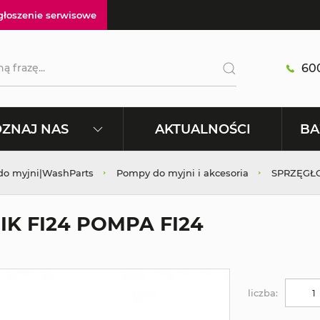
głoszenie serwisowe
600
AKTUALNOŚCI
ZNAJ NAS
BA
 do myjni|WashParts
Pompy do myjni i akcesoria
SPRZĘGŁO
K FI24 POMPA FI24
liczba: