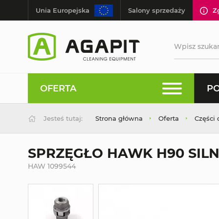
Unia Europejska
Salony sprzedaży
Z
OFERTA
PO
Jesteś tutaj:
Strona główna
Oferta
Części
SPRZĘGŁO HAWK H90 SILNI
HAW 1099544