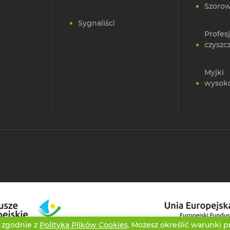
Szorow
Sygnaliści
Profes
czyszc
Myjki
wysok
i zgodnie z
Polityką Plików Cookies
. Możesz określić warunki 