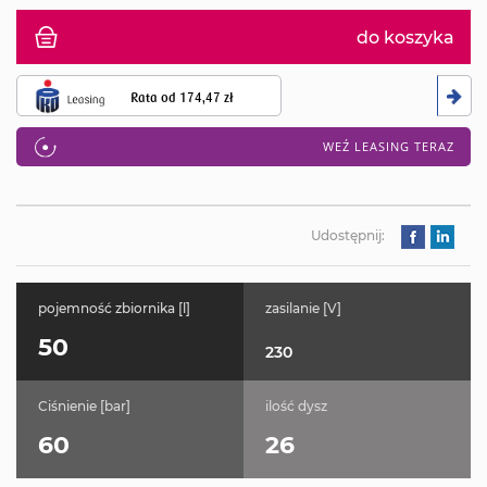
do koszyka
Rata od
174,47 zł
WEŹ LEASING TERAZ
Udostępnij:
pojemność zbiornika [l]
zasilanie [V]
50
230
Ciśnienie [bar]
ilość dysz
60
26