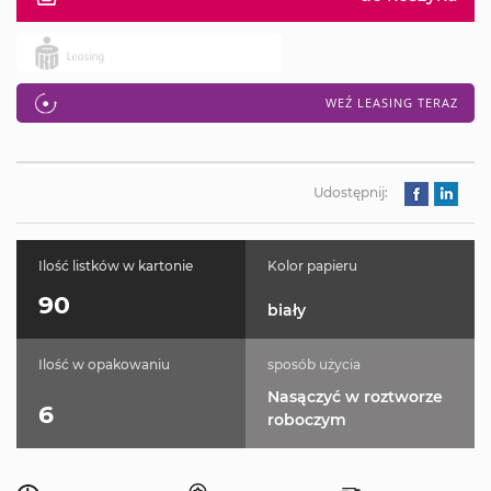
WEŹ LEASING TERAZ
Udostępnij:
Ilość listków w kartonie
Kolor papieru
90
biały
Ilość w opakowaniu
sposób użycia
Nasączyć w roztworze
6
roboczym