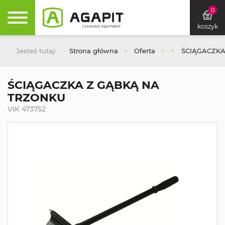
0
koszyk
Jesteś tutaj:
Strona główna
Oferta
ŚCIĄGACZKA
ŚCIĄGACZKA Z GĄBKĄ NA
TRZONKU
VIK 473752